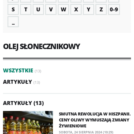
S
T
U
V
W
X
Y
Z
0-9
_
OLEJ SŁONECZNIKOWY
WSZYSTKIE
(13)
ARTYKUŁY
(13)
ARTYKUŁY (13)
SMUTNA REWOLUCJA W HISZPANII.
CENY OLIWY WYMUSZAJĄ ZMIANY
ŻYWIENIOWE
SOBOTA, 24 SIERPNIA 2024 (10:29)