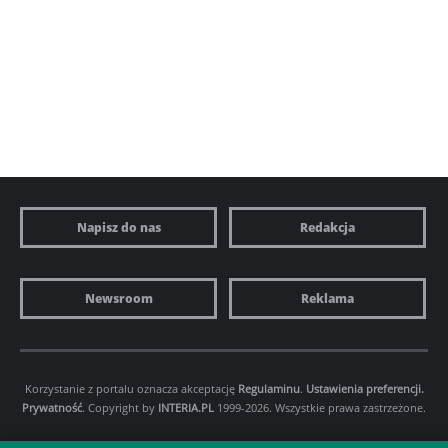
Napisz do nas
Redakcja
Newsroom
Reklama
Korzystanie z portalu oznacza akceptację
Regulaminu
.
Ustawienia preferencji.
Prywatność
. Copyright by
INTERIA.PL
1999-2026. Wszystkie prawa zastrzeżone.