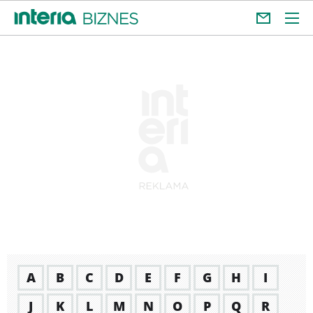
A
B
C
D
E
F
G
H
I
J
K
L
M
N
O
P
Q
R