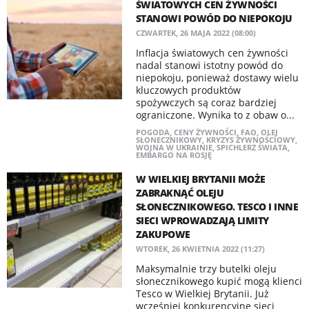
ŚWIATOWYCH CEN ŻYWNOŚCI
STANOWI POWÓD DO NIEPOKOJU
CZWARTEK, 26 MAJA 2022 (08:00)
Inflacja światowych cen żywności
nadal stanowi istotny powód do
niepokoju, ponieważ dostawy wielu
kluczowych produktów
spożywczych są coraz bardziej
ograniczone. Wynika to z obaw o...
POGODA
,
CENY ŻYWNOŚCI
,
FAO
,
OLEJ
SŁONECZNIKOWY
,
KRYZYS ŻYWNOŚCIOWY
,
WOJNA W UKRAINIE
,
SPICHLERZ ŚWIATA
,
EMBARGO NA ROSJĘ
W WIELKIEJ BRYTANII MOŻE
ZABRAKNĄĆ OLEJU
SŁONECZNIKOWEGO. TESCO I INNE
SIECI WPROWADZAJĄ LIMITY
ZAKUPOWE
WTOREK, 26 KWIETNIA 2022 (11:27)
Maksymalnie trzy butelki oleju
słonecznikowego kupić mogą klienci
Tesco w Wielkiej Brytanii. Już
wcześniej konkurencyjne sieci