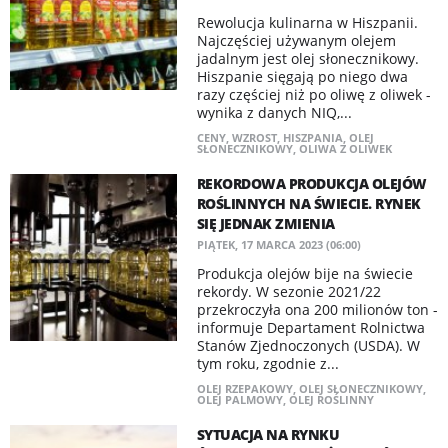
Rewolucja kulinarna w Hiszpanii.
Najczęściej używanym olejem
jadalnym jest olej słonecznikowy.
Hiszpanie sięgają po niego dwa
razy częściej niż po oliwę z oliwek -
wynika z danych NIQ,...
CENY
,
WZROST
,
HISZPANIA
,
OLEJ
SŁONECZNIKOWY
,
OLIWA Z OLIWEK
REKORDOWA PRODUKCJA OLEJÓW
ROŚLINNYCH NA ŚWIECIE. RYNEK
SIĘ JEDNAK ZMIENIA
PIĄTEK, 17 MARCA 2023 (06:00)
Produkcja olejów bije na świecie
rekordy. W sezonie 2021/22
przekroczyła ona 200 milionów ton -
informuje Departament Rolnictwa
Stanów Zjednoczonych (USDA). W
tym roku, zgodnie z...
OLEJ RZEPAKOWY
,
OLEJ SŁONECZNIKOWY
,
OLEJ PALMOWY
,
OLEJ ROŚLINNY
SYTUACJA NA RYNKU