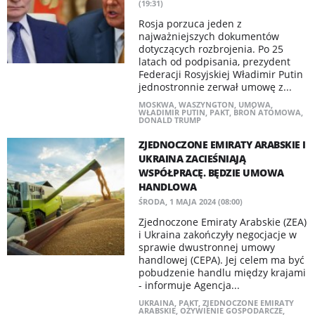
(19:31)
Rosja porzuca jeden z
najważniejszych dokumentów
dotyczących rozbrojenia. Po 25
latach od podpisania, prezydent
Federacji Rosyjskiej Władimir Putin
jednostronnie zerwał umowę z...
MOSKWA
,
WASZYNGTON
,
UMOWA
,
WŁADIMIR PUTIN
,
PAKT
,
BROŃ ATOMOWA
,
DONALD TRUMP
ZJEDNOCZONE EMIRATY ARABSKIE I
UKRAINA ZACIEŚNIAJĄ
WSPÓŁPRACĘ. BĘDZIE UMOWA
HANDLOWA
ŚRODA, 1 MAJA 2024 (08:00)
Zjednoczone Emiraty Arabskie (ZEA)
i Ukraina zakończyły negocjacje w
sprawie dwustronnej umowy
handlowej (CEPA). Jej celem ma być
pobudzenie handlu między krajami
- informuje Agencja...
UKRAINA
,
PAKT
,
ZJEDNOCZONE EMIRATY
ARABSKIE
,
OŻYWIENIE GOSPODARCZE
,