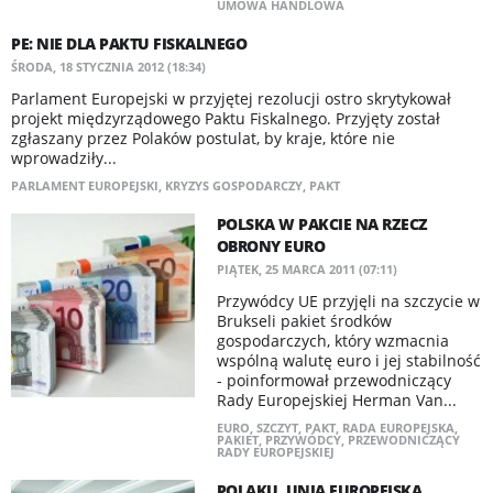
UMOWA HANDLOWA
PE: NIE DLA PAKTU FISKALNEGO
ŚRODA, 18 STYCZNIA 2012 (18:34)
Parlament Europejski w przyjętej rezolucji ostro skrytykował
projekt międzyrządowego Paktu Fiskalnego. Przyjęty został
zgłaszany przez Polaków postulat, by kraje, które nie
wprowadziły...
PARLAMENT EUROPEJSKI
,
KRYZYS GOSPODARCZY
,
PAKT
POLSKA W PAKCIE NA RZECZ
OBRONY EURO
PIĄTEK, 25 MARCA 2011 (07:11)
Przywódcy UE przyjęli na szczycie w
Brukseli pakiet środków
gospodarczych, który wzmacnia
wspólną walutę euro i jej stabilność
- poinformował przewodniczący
Rady Europejskiej Herman Van...
EURO
,
SZCZYT
,
PAKT
,
RADA EUROPEJSKA
,
PAKIET
,
PRZYWÓDCY
,
PRZEWODNICZĄCY
RADY EUROPEJSKIEJ
POLAKU, UNIA EUROPEJSKA