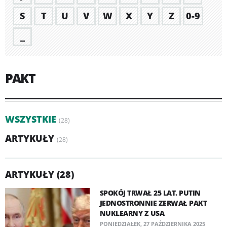
S
T
U
V
W
X
Y
Z
0-9
_
PAKT
WSZYSTKIE
(28)
ARTYKUŁY
(28)
ARTYKUŁY (28)
SPOKÓJ TRWAŁ 25 LAT. PUTIN
JEDNOSTRONNIE ZERWAŁ PAKT
NUKLEARNY Z USA
PONIEDZIAŁEK, 27 PAŹDZIERNIKA 2025