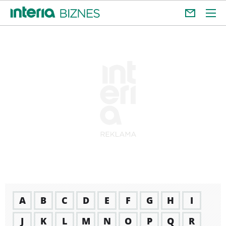
A
B
C
D
E
F
G
H
I
J
K
L
M
N
O
P
Q
R