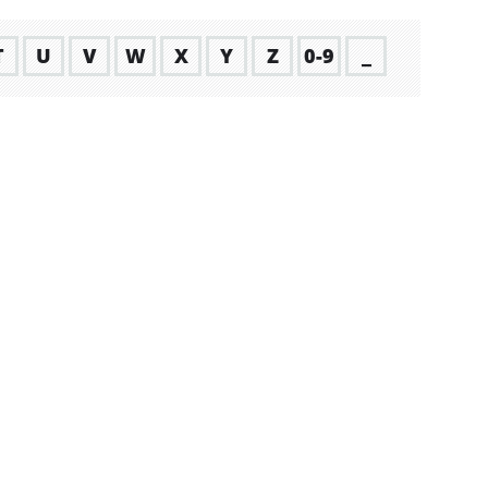
T
U
V
W
X
Y
Z
0-9
_