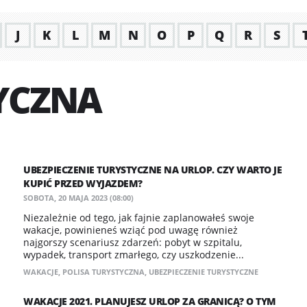
J
K
L
M
N
O
P
Q
R
S
YCZNA
UBEZPIECZENIE TURYSTYCZNE NA URLOP. CZY WARTO JE
KUPIĆ PRZED WYJAZDEM?
SOBOTA, 20 MAJA 2023 (08:00)
Niezależnie od tego, jak fajnie zaplanowałeś swoje
wakacje, powinieneś wziąć pod uwagę również
najgorszy scenariusz zdarzeń: pobyt w szpitalu,
wypadek, transport zmarłego, czy uszkodzenie...
WAKACJE
,
POLISA TURYSTYCZNA
,
UBEZPIECZENIE TURYSTYCZNE
WAKACJE 2021. PLANUJESZ URLOP ZA GRANICĄ? O TYM