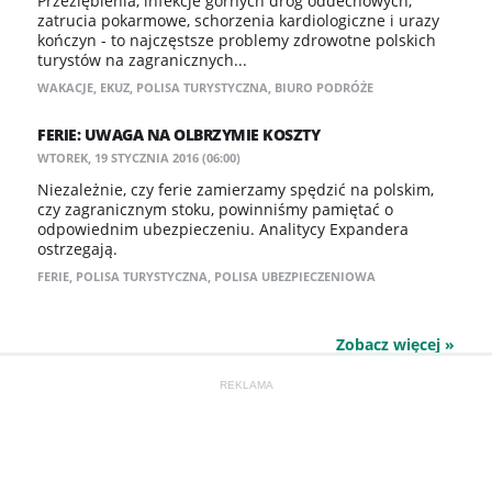
Przeziębienia, infekcje górnych dróg oddechowych,
zatrucia pokarmowe, schorzenia kardiologiczne i urazy
kończyn - to najczęstsze problemy zdrowotne polskich
turystów na zagranicznych...
WAKACJE
,
EKUZ
,
POLISA TURYSTYCZNA
,
BIURO PODRÓŻE
FERIE: UWAGA NA OLBRZYMIE KOSZTY
WTOREK, 19 STYCZNIA 2016 (06:00)
Niezależnie, czy ferie zamierzamy spędzić na polskim,
czy zagranicznym stoku, powinniśmy pamiętać o
odpowiednim ubezpieczeniu. Analitycy Expandera
ostrzegają.
FERIE
,
POLISA TURYSTYCZNA
,
POLISA UBEZPIECZENIOWA
Zobacz więcej »
REKLAMA