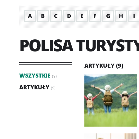
A
B
C
D
E
F
G
H
I
POLISA TURYST
ARTYKUŁY (9)
WSZYSTKIE
(9)
ARTYKUŁY
(9)