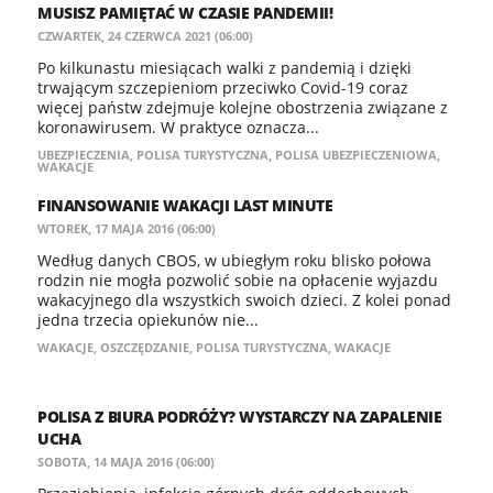
MUSISZ PAMIĘTAĆ W CZASIE PANDEMII!
CZWARTEK, 24 CZERWCA 2021 (06:00)
Po kilkunastu miesiącach walki z pandemią i dzięki
trwającym szczepieniom przeciwko Covid-19 coraz
więcej państw zdejmuje kolejne obostrzenia związane z
koronawirusem. W praktyce oznacza...
UBEZPIECZENIA
,
POLISA TURYSTYCZNA
,
POLISA UBEZPIECZENIOWA
,
WAKACJE
FINANSOWANIE WAKACJI LAST MINUTE
WTOREK, 17 MAJA 2016 (06:00)
Według danych CBOS, w ubiegłym roku blisko połowa
rodzin nie mogła pozwolić sobie na opłacenie wyjazdu
wakacyjnego dla wszystkich swoich dzieci. Z kolei ponad
jedna trzecia opiekunów nie...
WAKACJE
,
OSZCZĘDZANIE
,
POLISA TURYSTYCZNA
,
WAKACJE
POLISA Z BIURA PODRÓŻY? WYSTARCZY NA ZAPALENIE
UCHA
SOBOTA, 14 MAJA 2016 (06:00)