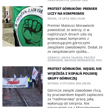
PAŃSTWOWYCH
,
ZIELONY ŁAD
PROTEST GÓRNIKÓW: PREMIER
LICZY NA KOMPROMIS
ŚRODA, 13 LIPCA 2022 (14:29)
Premier Mateusz Morawiecki
powiedział, że wierzy, iż w
najbliższych dniach uda się
wypracować kompromis z
protestującymi górniczymi
związkami zawodowymi. Dodał, że
ze związkowcami spotka...
GÓRNICY
,
GRUPA TAURON
,
PROTEST
GÓRNIKÓW
,
MATEUSZ MORAWIECKI
,
PGG
PROTEST GÓRNIKÓW. WĘGIEL NIE
WYJEŻDŻA Z KOPALŃ POLSKIEJ
GRUPY GÓRNICZEJ
WTOREK, 4 STYCZNIA 2022 (08:39)
​Górnicze związki zawodowe chcą,
by pracownikom kopalń zapłacono
za "nadmiarową" pracę, jaką
wykonują od sierpnia. Nie
porozumieli się z Ministerstwem