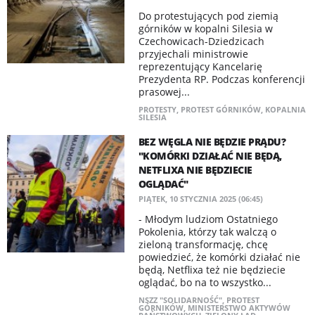
Do protestujących pod ziemią
górników w kopalni Silesia w
Czechowicach-Dziedzicach
przyjechali ministrowie
reprezentujący Kancelarię
Prezydenta RP. Podczas konferencji
prasowej...
PROTESTY
,
PROTEST GÓRNIKÓW
,
KOPALNIA
SILESIA
BEZ WĘGLA NIE BĘDZIE PRĄDU?
"KOMÓRKI DZIAŁAĆ NIE BĘDĄ,
NETFLIXA NIE BĘDZIECIE
OGLĄDAĆ"
PIĄTEK, 10 STYCZNIA 2025 (06:45)
- Młodym ludziom Ostatniego
Pokolenia, którzy tak walczą o
zieloną transformację, chcę
powiedzieć, że komórki działać nie
będą, Netflixa też nie będziecie
oglądać, bo na to wszystko...
NSZZ "SOLIDARNOŚĆ"
,
PROTEST
GÓRNIKÓW
,
MINISTERSTWO AKTYWÓW