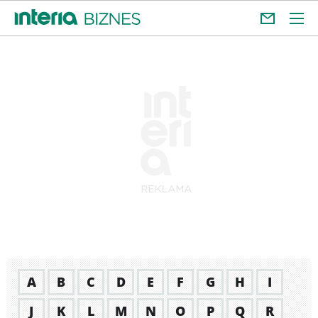
A
B
C
D
E
F
G
H
I
J
K
L
M
N
O
P
Q
R