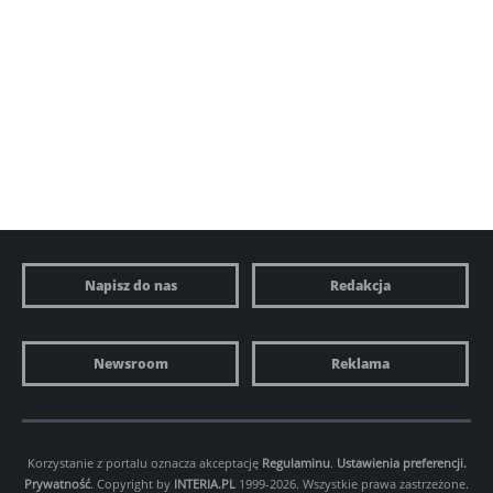
Napisz do nas
Redakcja
Newsroom
Reklama
Korzystanie z portalu oznacza akceptację
Regulaminu
.
Ustawienia preferencji.
Prywatność
. Copyright by
INTERIA.PL
1999-2026. Wszystkie prawa zastrzeżone.