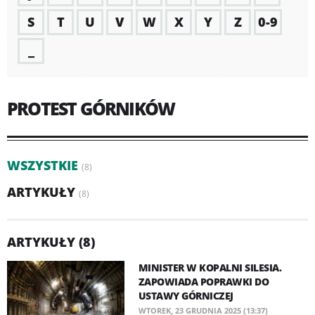
S
T
U
V
W
X
Y
Z
0-9
_
PROTEST GÓRNIKÓW
WSZYSTKIE
(8)
ARTYKUŁY
(8)
ARTYKUŁY (8)
MINISTER W KOPALNI SILESIA.
ZAPOWIADA POPRAWKI DO
USTAWY GÓRNICZEJ
WTOREK, 23 GRUDNIA 2025 (13:37)