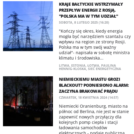
KRAJE BAŁTYCKIE WSTRZYMAŁY
PRZEPŁYW ENERGII Z ROSJĄ.
"POLSKA MA W TYM UDZIAŁ"
SOBOTA, 8 LUTEGO 2025 (16:20)
"Kończy się okres, kiedy energia
mogła być narzędziem szantażu czy
wpływu na region ze strony Rosji.
Polska ma w tym swój ważny
udział"- napisała w sobotę ministra
klimatu i środowiska...
LITWA
,
ESTONIA
,
ŁOTWA
,
PAULINA
HENNIG-KLOSKA
,
SIEĆ ENERGETYCZNA
NIEMIECKIEMU MIASTU GROZI
BLACKOUT? PODNIESIONO ALARM:
ZACZYNA BRAKOWAĆ PRĄDU
CZWARTEK, 18 KWIETNIA 2024 (14:57)
Niemiecki Oranienburg, miasto na
północ od Berlina, nie jest w stanie
zapewnić nowych przyłączy dla
kolejnych pomp ciepła i stacji
ładowania samochodów
elektrycznych - podaje publiczna...