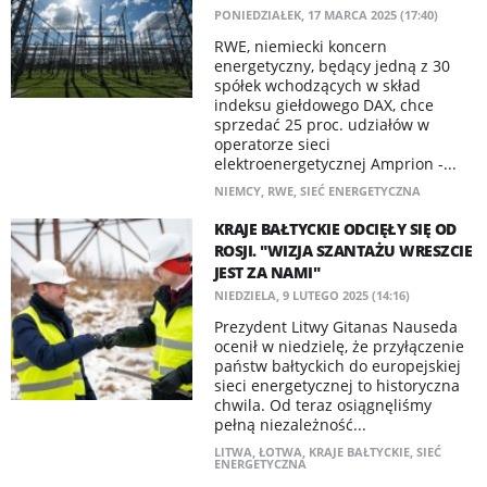
PONIEDZIAŁEK, 17 MARCA 2025 (17:40)
RWE, niemiecki koncern
energetyczny, będący jedną z 30
spółek wchodzących w skład
indeksu giełdowego DAX, chce
sprzedać 25 proc. udziałów w
operatorze sieci
elektroenergetycznej Amprion -...
NIEMCY
,
RWE
,
SIEĆ ENERGETYCZNA
KRAJE BAŁTYCKIE ODCIĘŁY SIĘ OD
ROSJI. "WIZJA SZANTAŻU WRESZCIE
JEST ZA NAMI"
NIEDZIELA, 9 LUTEGO 2025 (14:16)
Prezydent Litwy Gitanas Nauseda
ocenił w niedzielę, że przyłączenie
państw bałtyckich do europejskiej
sieci energetycznej to historyczna
chwila. Od teraz osiągnęliśmy
pełną niezależność...
LITWA
,
ŁOTWA
,
KRAJE BAŁTYCKIE
,
SIEĆ
ENERGETYCZNA