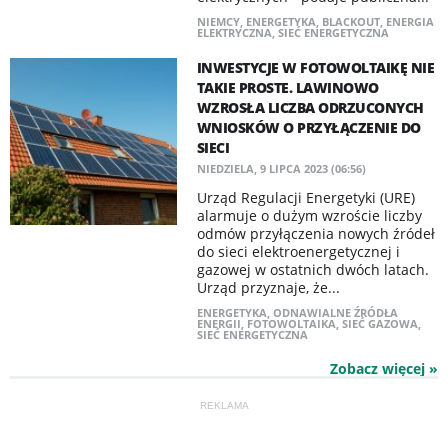
NIEMCY
,
ENERGETYKA
,
BLACKOUT
,
ENERGIA
ELEKTRYCZNA
,
SIEĆ ENERGETYCZNA
INWESTYCJE W FOTOWOLTAIKĘ NIE
TAKIE PROSTE. LAWINOWO
WZROSŁA LICZBA ODRZUCONYCH
WNIOSKÓW O PRZYŁĄCZENIE DO
SIECI
NIEDZIELA, 9 LIPCA 2023 (06:56)
Urząd Regulacji Energetyki (URE)
alarmuje o dużym wzroście liczby
odmów przyłączenia nowych źródeł
do sieci elektroenergetycznej i
gazowej w ostatnich dwóch latach.
Urząd przyznaje, że...
ENERGETYKA
,
ODNAWIALNE ŹRÓDŁA
ENERGII
,
FOTOWOLTAIKA
,
SIEĆ GAZOWA
,
SIEĆ ENERGETYCZNA
Zobacz więcej »
REKLAMA