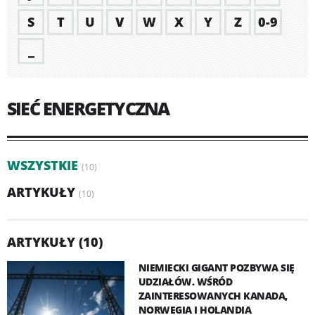
S
T
U
V
W
X
Y
Z
0-9
_
SIEĆ ENERGETYCZNA
WSZYSTKIE
(10)
ARTYKUŁY
(10)
ARTYKUŁY (10)
NIEMIECKI GIGANT POZBYWA SIĘ
UDZIAŁÓW. WŚRÓD
ZAINTERESOWANYCH KANADA,
NORWEGIA I HOLANDIA