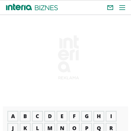
A
B
C
D
E
F
G
H
I
J
K
L
M
N
O
P
Q
R