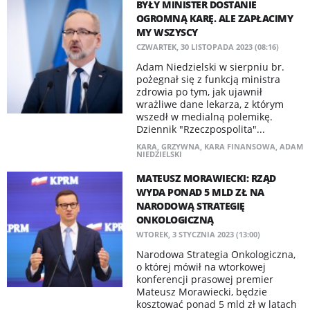
BYŁY MINISTER DOSTANIE
OGROMNĄ KARĘ. ALE ZAPŁACIMY
MY WSZYSCY
CZWARTEK, 30 LISTOPADA 2023 (08:16)
Adam Niedzielski w sierpniu br.
pożegnał się z funkcją ministra
zdrowia po tym, jak ujawnił
wrażliwe dane lekarza, z którym
wszedł w medialną polemikę.
Dziennik "Rzeczpospolita"...
KARA
,
GRZYWNA
,
KARA FINANSOWA
,
ADAM
NIEDZIELSKI
MATEUSZ MORAWIECKI: RZĄD
WYDA PONAD 5 MLD ZŁ NA
NARODOWĄ STRATEGIĘ
ONKOLOGICZNĄ
WTOREK, 3 STYCZNIA 2023 (13:00)
Narodowa Strategia Onkologiczna,
o której mówił na wtorkowej
konferencji prasowej premier
Mateusz Morawiecki, będzie
kosztować ponad 5 mld zł w latach