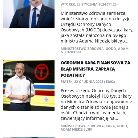
WTOREK, 23 STYCZNIA 2024 (11:26)
Ministerstwo Zdrowia zamierza
wnieść skargę do sądu na decyzję
Urzędu Ochrony Danych
Osobowych (UODO) dotyczącą kary,
jaka została nałożona na byłego
ministra Adama Niedzielskiego....
MINISTERSTWO ZDROWIA
,
UODO
,
ADAM
NIEDZIELSKI
OGROMNA KARA FINANSOWA ZA
BŁĄD MINISTRA. ZAPŁACĄ
PODATNICY
PIĄTEK, 22 GRUDNIA 2023 (13:02)
Prezes Urzędu Ochrony Danych
Osobowych nałożył 100 tys. zł kary
na Ministra Zdrowia za ujawnienie
danych o stanie zdrowia jednej z
osób. Chodzi o wpis w mediach,
zawierający informację na...
MINISTERSTWO ZDROWIA
,
KARA
,
UODO
,
ADAM NIEDZIELSKI