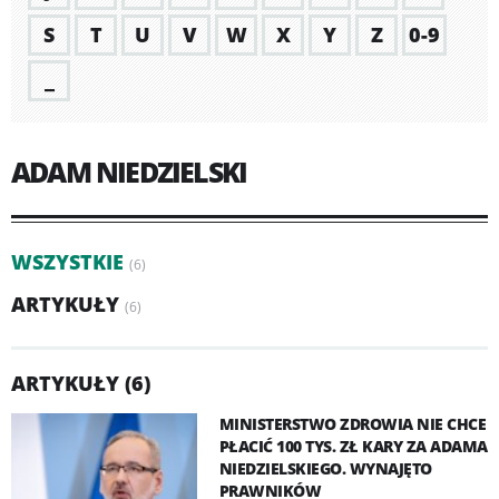
S
T
U
V
W
X
Y
Z
0-9
_
ADAM NIEDZIELSKI
WSZYSTKIE
(6)
ARTYKUŁY
(6)
ARTYKUŁY (6)
MINISTERSTWO ZDROWIA NIE CHCE
PŁACIĆ 100 TYS. ZŁ KARY ZA ADAMA
NIEDZIELSKIEGO. WYNAJĘTO
PRAWNIKÓW