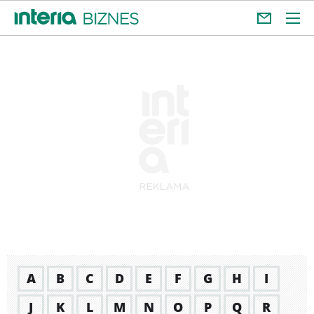
A
B
C
D
E
F
G
H
I
J
K
L
M
N
O
P
Q
R