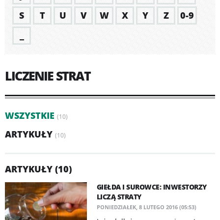
S
T
U
V
W
X
Y
Z
0-9
_
LICZENIE STRAT
WSZYSTKIE
(10)
ARTYKUŁY
(10)
ARTYKUŁY (10)
GIEŁDA I SUROWCE: INWESTORZY
LICZĄ STRATY
PONIEDZIAŁEK, 8 LUTEGO 2016 (05:53)