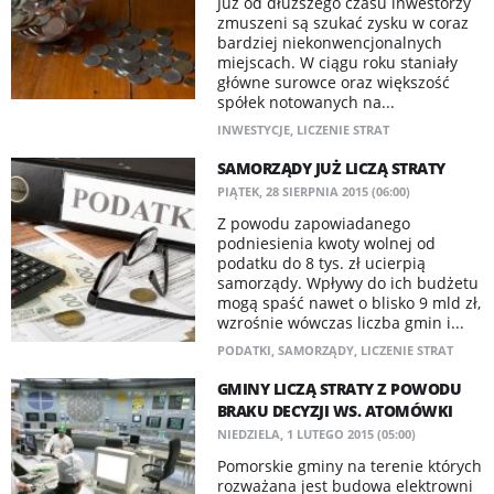
Już od dłuższego czasu inwestorzy
zmuszeni są szukać zysku w coraz
bardziej niekonwencjonalnych
miejscach. W ciągu roku staniały
główne surowce oraz większość
spółek notowanych na...
INWESTYCJE
,
LICZENIE STRAT
SAMORZĄDY JUŻ LICZĄ STRATY
PIĄTEK, 28 SIERPNIA 2015 (06:00)
Z powodu zapowiadanego
podniesienia kwoty wolnej od
podatku do 8 tys. zł ucierpią
samorządy. Wpływy do ich budżetu
mogą spaść nawet o blisko 9 mld zł,
wzrośnie wówczas liczba gmin i...
PODATKI
,
SAMORZĄDY
,
LICZENIE STRAT
GMINY LICZĄ STRATY Z POWODU
BRAKU DECYZJI WS. ATOMÓWKI
NIEDZIELA, 1 LUTEGO 2015 (05:00)
Pomorskie gminy na terenie których
rozważana jest budowa elektrowni