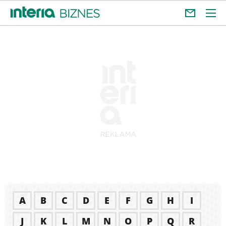
A
B
C
D
E
F
G
H
I
J
K
L
M
N
O
P
Q
R