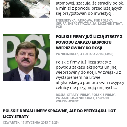
atomowej, szacują, że straciły po ok.
6 mln zł z powodu przedłużających
się przygotowań do inwestycji.
ENERGETYKA JĄDROWA
,
PGE POLSKA
GRUPA ENERGETYCZNA SA
,
LICZENIE STRAT
,
PGE
POLSKIE FIRMY JUŻ LICZĄ STRATY Z
POWODU ZAKAZU EKSPORTU
WIEPRZOWINY DO ROSJI
PONIEDZIAŁEK, 3 LUTEGO 2014 (13:56)
Polskie firmy już liczą straty z
powodu zakazu eksportu unijnej
wieprzowiny do Rosji. W związku z
wystąpieniem na Litwie
afrykańskiego pomoru świń rosyjscy
celnicy nie przyjmują unijnych...
ROSJA
,
STRATY
,
FIRMY
,
POLSKIE FIRMY
,
POLSKIE
,
LICZENIE STRAT
,
EKSPORT
WIEPRZOWINY
POLSKIE DREAMLINERY SPRAWNE, ALE DO PRZEGLĄDU. LOT
LICZY STRATY
CZWARTEK, 17 STYCZNIA 2013 (12:25)