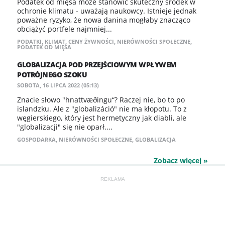
Podatek od mięsa może stanowić skuteczny środek w
ochronie klimatu - uważają naukowcy. Istnieje jednak
poważne ryzyko, że nowa danina mogłaby znacząco
obciążyć portfele najmniej...
PODATKI
,
KLIMAT
,
CENY ŻYWNOŚCI
,
NIERÓWNOŚCI SPOŁECZNE
,
PODATEK OD MIĘSA
GLOBALIZACJA POD PRZEJŚCIOWYM WPŁYWEM
POTRÓJNEGO SZOKU
SOBOTA, 16 LIPCA 2022 (05:13)
Znacie słowo "hnattvæðingu“? Raczej nie, bo to po
islandzku. Ale z "globalizáció" nie ma kłopotu. To z
węgierskiego, który jest hermetyczny jak diabli, ale
"globalizacji" się nie oparł....
GOSPODARKA
,
NIERÓWNOŚCI SPOŁECZNE
,
GLOBALIZACJA
Zobacz więcej »
REKLAMA