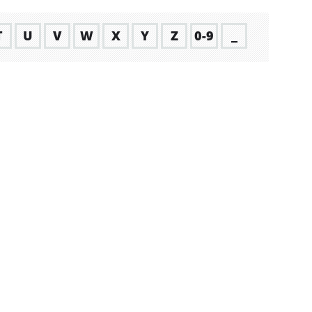
T
U
V
W
X
Y
Z
0-9
_