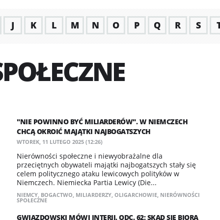
J
K
L
M
N
O
P
Q
R
S
SPOŁECZNE
"NIE POWINNO BYĆ MILIARDERÓW". W NIEMCZECH
CHCĄ OKROIĆ MAJĄTKI NAJBOGATSZYCH
WTOREK, 11 LUTEGO 2025 (12:26)
Nierówności społeczne i niewyobrażalne dla
przeciętnych obywateli majątki najbogatszych stały się
celem politycznego ataku lewicowych polityków w
Niemczech. Niemiecka Partia Lewicy (Die...
NIEMCY
,
BOGACTWO
,
MILIARDERZY
,
OLIGARCHOWIE
,
NIERÓWNOŚCI
SPOŁECZNE
GWIAZDOWSKI MÓWI INTERII. ODC. 62: SKĄD SIĘ BIORĄ