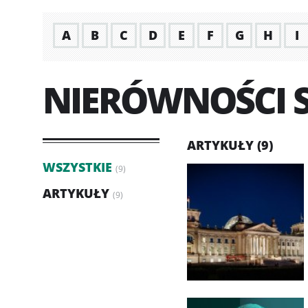
A
B
C
D
E
F
G
H
I
NIERÓWNOŚCI 
ARTYKUŁY (9)
WSZYSTKIE
(9)
ARTYKUŁY
(9)