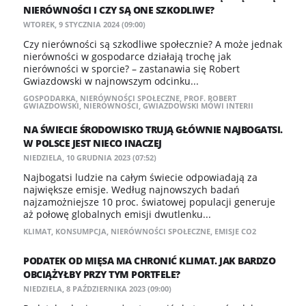
NIERÓWNOŚCI I CZY SĄ ONE SZKODLIWE?
WTOREK, 9 STYCZNIA 2024 (09:00)
Czy nierówności są szkodliwe społecznie? A może jednak
nierówności w gospodarce działają trochę jak
nierówności w sporcie? – zastanawia się Robert
Gwiazdowski w najnowszym odcinku...
GOSPODARKA
,
NIERÓWNOŚCI SPOŁECZNE
,
PROF. ROBERT
GWIAZDOWSKI
,
NIERÓWNOŚCI
,
GWIAZDOWSKI MÓWI INTERII
NA ŚWIECIE ŚRODOWISKO TRUJĄ GŁÓWNIE NAJBOGATSI.
W POLSCE JEST NIECO INACZEJ
NIEDZIELA, 10 GRUDNIA 2023 (07:52)
Najbogatsi ludzie na całym świecie odpowiadają za
największe emisje. Według najnowszych badań
najzamożniejsze 10 proc. światowej populacji generuje
aż połowę globalnych emisji dwutlenku...
KLIMAT
,
KONSUMPCJA
,
NIERÓWNOŚCI SPOŁECZNE
,
EMISJE CO2
PODATEK OD MIĘSA MA CHRONIĆ KLIMAT. JAK BARDZO
OBCIĄŻYŁBY PRZY TYM PORTFELE?
NIEDZIELA, 8 PAŹDZIERNIKA 2023 (09:00)