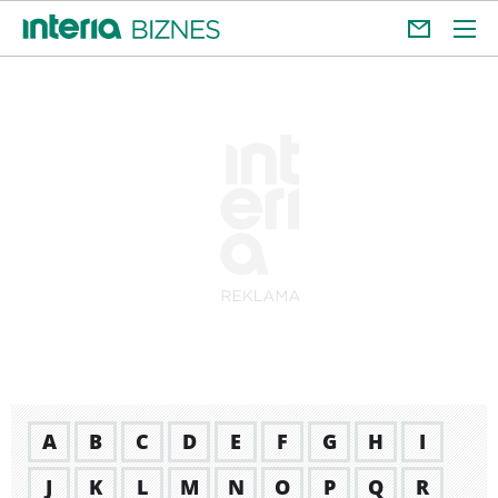
A
B
C
D
E
F
G
H
I
J
K
L
M
N
O
P
Q
R