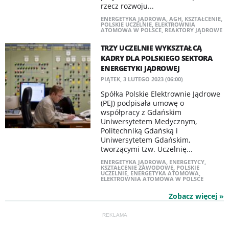
rzecz rozwoju...
ENERGETYKA JĄDROWA
,
AGH
,
KSZTAŁCENIE
,
POLSKIE UCZELNIE
,
ELEKTROWNIA
ATOMOWA W POLSCE
,
REAKTORY JĄDROWE
TRZY UCZELNIE WYKSZTAŁCĄ
KADRY DLA POLSKIEGO SEKTORA
ENERGETYKI JĄDROWEJ
PIĄTEK, 3 LUTEGO 2023 (06:00)
Spółka Polskie Elektrownie Jądrowe
(PEJ) podpisała umowę o
współpracy z Gdańskim
Uniwersytetem Medycznym,
Politechniką Gdańską i
Uniwersytetem Gdańskim,
tworzącymi tzw. Uczelnię...
ENERGETYKA JĄDROWA
,
ENERGETYCY
,
KSZTAŁCENIE ZAWODOWE
,
POLSKIE
UCZELNIE
,
ENERGETYKA ATOMOWA
,
ELEKTROWNIA ATOMOWA W POLSCE
Zobacz więcej »
REKLAMA