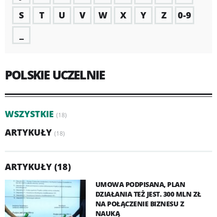
S
T
U
V
W
X
Y
Z
0-9
_
POLSKIE UCZELNIE
WSZYSTKIE
(18)
ARTYKUŁY
(18)
ARTYKUŁY (18)
UMOWA PODPISANA, PLAN
DZIAŁANIA TEŻ JEST. 300 MLN ZŁ
NA POŁĄCZENIE BIZNESU Z
NAUKĄ