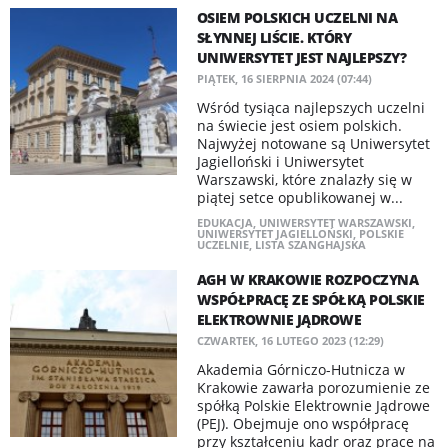
OSIEM POLSKICH UCZELNI NA
SŁYNNEJ LIŚCIE. KTÓRY
UNIWERSYTET JEST NAJLEPSZY?
PIĄTEK, 16 SIERPNIA 2024 (07:44)
Wśród tysiąca najlepszych uczelni
na świecie jest osiem polskich.
Najwyżej notowane są Uniwersytet
Jagielloński i Uniwersytet
Warszawski, które znalazły się w
piątej setce opublikowanej w...
EDUKACJA
,
UNIWERSYTET WARSZAWSKI
,
UNIWERSYTET JAGIELLOŃSKI
,
POLSKIE
UCZELNIE
,
LISTA SZANGHAJSKA
AGH W KRAKOWIE ROZPOCZYNA
WSPÓŁPRACĘ ZE SPÓŁKĄ POLSKIE
ELEKTROWNIE JĄDROWE
CZWARTEK, 16 LUTEGO 2023 (12:29)
​Akademia Górniczo-Hutnicza w
Krakowie zawarła porozumienie ze
spółką Polskie Elektrownie Jądrowe
(PEJ). Obejmuje ono współpracę
przy kształceniu kadr oraz prace na