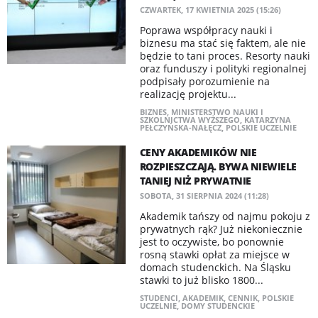
CZWARTEK, 17 KWIETNIA 2025 (15:26)
Poprawa współpracy nauki i
biznesu ma stać się faktem, ale nie
będzie to tani proces. Resorty nauki
oraz funduszy i polityki regionalnej
podpisały porozumienie na
realizację projektu...
BIZNES
,
MINISTERSTWO NAUKI I
SZKOLNICTWA WYŻSZEGO
,
KATARZYNA
PEŁCZYŃSKA-NAŁĘCZ
,
POLSKIE UCZELNIE
CENY AKADEMIKÓW NIE
ROZPIESZCZAJĄ. BYWA NIEWIELE
TANIEJ NIŻ PRYWATNIE
SOBOTA, 31 SIERPNIA 2024 (11:28)
Akademik tańszy od najmu pokoju z
prywatnych rąk? Już niekoniecznie
jest to oczywiste, bo ponownie
rosną stawki opłat za miejsce w
domach studenckich. Na Śląsku
stawki to już blisko 1800...
STUDENCI
,
AKADEMIK
,
CENNIK
,
POLSKIE
UCZELNIE
,
DOMY STUDENCKIE