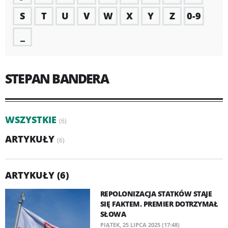
S
T
U
V
W
X
Y
Z
0-9
_
STEPAN BANDERA
WSZYSTKIE
(6)
ARTYKUŁY
(6)
ARTYKUŁY (6)
REPOLONIZACJA STATKÓW STAJE
SIĘ FAKTEM. PREMIER DOTRZYMAŁ
SŁOWA
PIĄTEK, 25 LIPCA 2025 (17:48)