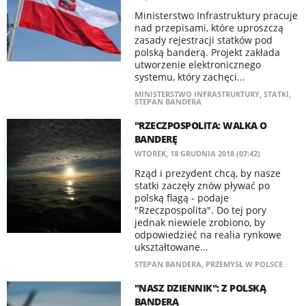
Ministerstwo Infrastruktury pracuje
nad przepisami, które uproszczą
zasady rejestracji statków pod
polską banderą. Projekt zakłada
utworzenie elektronicznego
systemu, który zachęci...
MINISTERSTWO INFRASTRUKTURY
,
STATKI
,
STEPAN BANDERA
"RZECZPOSPOLITA: WALKA O
BANDERĘ
WTOREK, 18 GRUDNIA 2018 (07:42)
Rząd i prezydent chcą, by nasze
statki zaczęły znów pływać po
polską flagą - podaje
"Rzeczpospolita". Do tej pory
jednak niewiele zrobiono, by
odpowiedzieć na realia rynkowe
ukształtowane...
STEPAN BANDERA
,
PRZEMYSŁ W POLSCE
"NASZ DZIENNIK": Z POLSKĄ
BANDERĄ