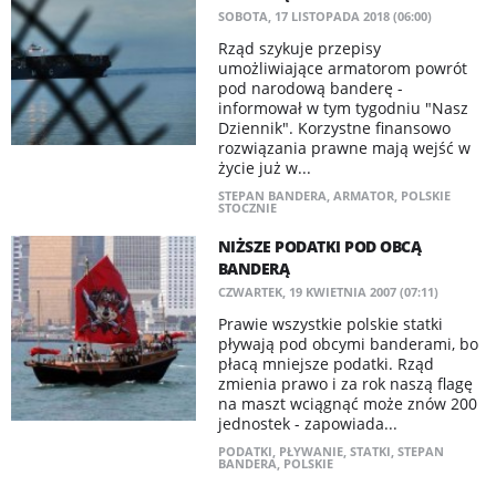
SOBOTA, 17 LISTOPADA 2018 (06:00)
Rząd szykuje przepisy
umożliwiające armatorom powrót
pod narodową banderę -
informował w tym tygodniu "Nasz
Dziennik". Korzystne finansowo
rozwiązania prawne mają wejść w
życie już w...
STEPAN BANDERA
,
ARMATOR
,
POLSKIE
STOCZNIE
NIŻSZE PODATKI POD OBCĄ
BANDERĄ
CZWARTEK, 19 KWIETNIA 2007 (07:11)
Prawie wszystkie polskie statki
pływają pod obcymi banderami, bo
płacą mniejsze podatki. Rząd
zmienia prawo i za rok naszą flagę
na maszt wciągnąć może znów 200
jednostek - zapowiada...
PODATKI
,
PŁYWANIE
,
STATKI
,
STEPAN
BANDERA
,
POLSKIE