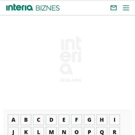
A
B
C
D
E
F
G
H
I
J
K
L
M
N
O
P
Q
R