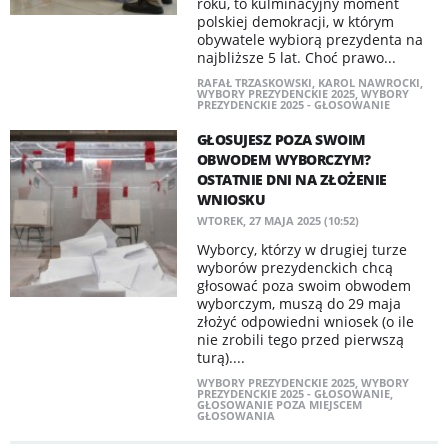
roku, to kulminacyjny moment
polskiej demokracji, w którym
obywatele wybiorą prezydenta na
najbliższe 5 lat. Choć prawo...
RAFAŁ TRZASKOWSKI
,
KAROL NAWROCKI
,
WYBORY PREZYDENCKIE 2025
,
WYBORY
PREZYDENCKIE 2025 - GŁOSOWANIE
GŁOSUJESZ POZA SWOIM
OBWODEM WYBORCZYM?
OSTATNIE DNI NA ZŁOŻENIE
WNIOSKU
WTOREK, 27 MAJA 2025 (10:52)
Wyborcy, którzy w drugiej turze
wyborów prezydenckich chcą
głosować poza swoim obwodem
wyborczym, muszą do 29 maja
złożyć odpowiedni wniosek (o ile
nie zrobili tego przed pierwszą
turą)....
WYBORY PREZYDENCKIE 2025
,
WYBORY
PREZYDENCKIE 2025 - GŁOSOWANIE
,
GŁOSOWANIE POZA MIEJSCEM
GŁOSOWANIA