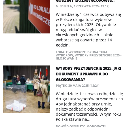
GODZINY MOŻNA GŁOSOWAĆ?
NIEDZIELA, 1 CZERWCA 2025 (19:12)
W niedzielę, 1 czerwca odbywa się
w Polsce druga tura wyborów
prezydenckich 2025. Obywatele
mogą oddać swój głos w
określonych godzinach. Lokale
wyborcze są otwarte przez 14
godzin.
LOKALE WYBORCZE
,
DRUGA TURA
WYBORÓW
,
WYBORY PREZYDENCKIE 2025 -
GŁOSOWANIE
WYBORY PREZYDENCKIE 2025. JAKI
DOKUMENT UPRAWNIA DO
GŁOSOWANIA?
PIĄTEK, 30 MAJA 2025 (12:24)
W niedzielę 1 czerwca odbędzie się
druga tura wyborów prezydenckich.
Aby jednak stanąć przy urnie,
należy zadbać o odpowiedni
dokument tożsamości. W tym roku
Polska stawia na...
DOWÓD OSOBISTY
,
MOBYWATEL
,