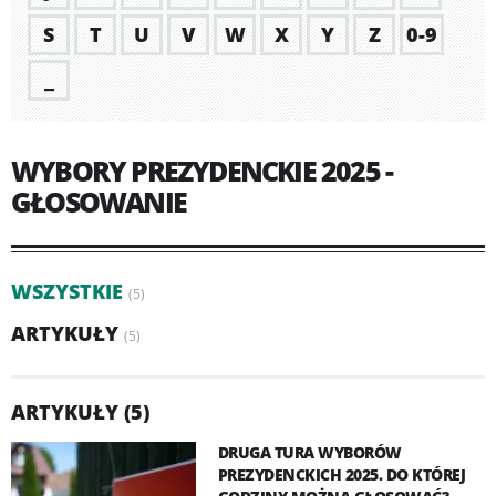
S
T
U
V
W
X
Y
Z
0-9
_
WYBORY PREZYDENCKIE 2025 -
GŁOSOWANIE
WSZYSTKIE
(5)
ARTYKUŁY
(5)
ARTYKUŁY (5)
DRUGA TURA WYBORÓW
PREZYDENCKICH 2025. DO KTÓREJ