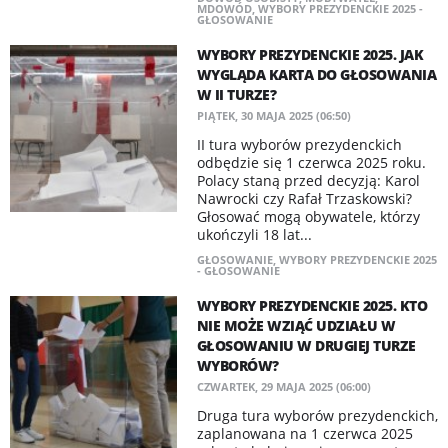
MDOWÓD
,
WYBORY PREZYDENCKIE 2025 -
GŁOSOWANIE
WYBORY PREZYDENCKIE 2025. JAK
WYGLĄDA KARTA DO GŁOSOWANIA
W II TURZE?
PIĄTEK, 30 MAJA 2025 (06:50)
II tura wyborów prezydenckich
odbędzie się 1 czerwca 2025 roku.
Polacy staną przed decyzją: Karol
Nawrocki czy Rafał Trzaskowski?
Głosować mogą obywatele, którzy
ukończyli 18 lat...
GŁOSOWANIE
,
WYBORY PREZYDENCKIE 2025
- GŁOSOWANIE
WYBORY PREZYDENCKIE 2025. KTO
NIE MOŻE WZIĄĆ UDZIAŁU W
GŁOSOWANIU W DRUGIEJ TURZE
WYBORÓW?
CZWARTEK, 29 MAJA 2025 (06:00)
Druga tura wyborów prezydenckich,
zaplanowana na 1 czerwca 2025