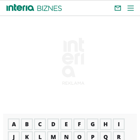
A
B
C
D
E
F
G
H
I
J
K
L
M
N
O
P
Q
R