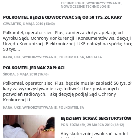
TECHNOLOGIE
,
WYKORZYSTYWANIE
,
NOWOCZESNE TECHNOLOGIE
POLKOMTEL BĘDZIE ODWOŁYWAĆ SIĘ OD 50 TYS. ZŁ KARY
CZWARTEK, 6 MAJA 2010 (13:40)
Polkomtel, operator sieci Plus, zamierza złożyć apelację od
wyroku Sądu Ochrony Konkurencji i Konsumentów ws. decyzji
Urzędu Komunikacji Elektronicznej. UKE nałożył na spółkę karę
50 tys....
KARA
,
UKE
,
WYKORZYSTYWANIE
,
POLKOMTEL SA
,
MUSTAFA
POLKOMTEL JEDNAK ZAPŁACI
ŚRODA, 5 MAJA 2010 (16:46)
Polkomtel, operator sieci Plus, będzie musiał zapłacić 50 tys. zł
kary za wykorzystywanie częstotliwości bez posiadanych
pozwoleń radiowych. Taką decyzję podjął Sąd Ochrony
Konkurencji i...
KARA
,
UKE
,
WYKORZYSTYWANIE
,
POLKOMTEL SA
BĘDZIEMY ŚCIGAĆ SEKSTURYSTÓW
PONIEDZIAŁEK, 29 MARCA 2010 (18:12)
Aby skuteczniej zwalczać handel