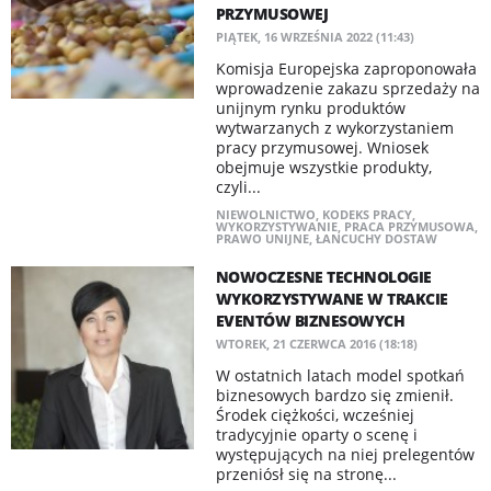
PRZYMUSOWEJ
PIĄTEK, 16 WRZEŚNIA 2022 (11:43)
Komisja Europejska zaproponowała
wprowadzenie zakazu sprzedaży na
unijnym rynku produktów
wytwarzanych z wykorzystaniem
pracy przymusowej. Wniosek
obejmuje wszystkie produkty,
czyli...
NIEWOLNICTWO
,
KODEKS PRACY
,
WYKORZYSTYWANIE
,
PRACA PRZYMUSOWA
,
PRAWO UNIJNE
,
ŁANCUCHY DOSTAW
NOWOCZESNE TECHNOLOGIE
WYKORZYSTYWANE W TRAKCIE
EVENTÓW BIZNESOWYCH
WTOREK, 21 CZERWCA 2016 (18:18)
W ostatnich latach model spotkań
biznesowych bardzo się zmienił.
Środek ciężkości, wcześniej
tradycyjnie oparty o scenę i
występujących na niej prelegentów
przeniósł się na stronę...