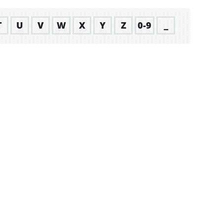
T
U
V
W
X
Y
Z
0-9
_