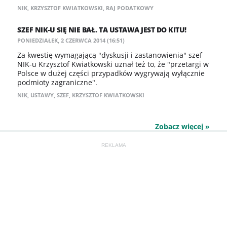
NIK
,
KRZYSZTOF KWIATKOWSKI
,
RAJ PODATKOWY
SZEF NIK-U SIĘ NIE BAŁ. TA USTAWA JEST DO KITU!
PONIEDZIAŁEK, 2 CZERWCA 2014 (16:51)
Za kwestię wymagającą "dyskusji i zastanowienia" szef
NIK-u Krzysztof Kwiatkowski uznał też to, że "przetargi w
Polsce w dużej części przypadków wygrywają wyłącznie
podmioty zagraniczne".
NIK
,
USTAWY
,
SZEF
,
KRZYSZTOF KWIATKOWSKI
Zobacz więcej »
REKLAMA