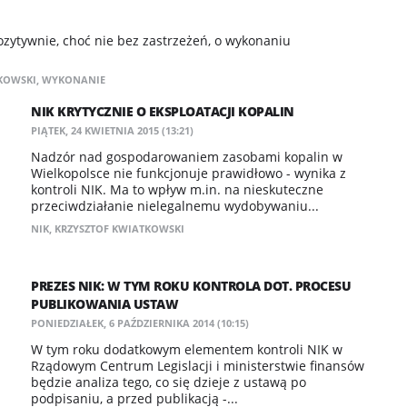
ozytywnie, choć nie bez zastrzeżeń, o wykonaniu
KOWSKI
,
WYKONANIE
NIK KRYTYCZNIE O EKSPLOATACJI KOPALIN
PIĄTEK, 24 KWIETNIA 2015 (13:21)
Nadzór nad gospodarowaniem zasobami kopalin w
Wielkopolsce nie funkcjonuje prawidłowo - wynika z
kontroli NIK. Ma to wpływ m.in. na nieskuteczne
przeciwdziałanie nielegalnemu wydobywaniu...
NIK
,
KRZYSZTOF KWIATKOWSKI
PREZES NIK: W TYM ROKU KONTROLA DOT. PROCESU
PUBLIKOWANIA USTAW
PONIEDZIAŁEK, 6 PAŹDZIERNIKA 2014 (10:15)
W tym roku dodatkowym elementem kontroli NIK w
Rządowym Centrum Legislacji i ministerstwie finansów
będzie analiza tego, co się dzieje z ustawą po
podpisaniu, a przed publikacją -...