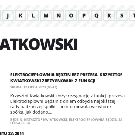
J
K
L
M
N
O
P
Q
R
S
IATKOWSKI
ELEKTROCIEPŁOWNIA BĘDZIN BEZ PREZESA. KRZYSZTOF
KWIATKOWSKI ZREZYGNOWAŁ Z FUNKCJI
ŚRODA, 19 LIPCA 2023 (06:47)
Krzysztof Kwiatkowski złożył rezygnację z funkcji prezesa
Elektrociepłowni Będzin z dniem odbycia najbliższej
rady nadzorczej spółki - poinformowała we wtorek
spółka. Jak dodano,...
BĘDZIN
,
KRZYSZTOF KWIATKOWSKI
,
ELEKTROCIEPŁOWNIA BĘDZIN SA
,
ECBSA (ECB)
TU ZA 2014