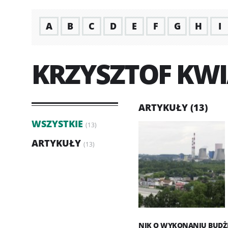
A
B
C
D
E
F
G
H
I
KRZYSZTOF KW
ARTYKUŁY (13)
WSZYSTKIE
(13)
ARTYKUŁY
(13)
NIK O WYKONANIU BUDŻE