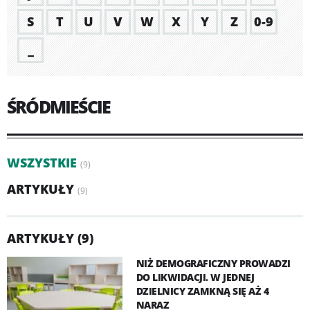
S
T
U
V
W
X
Y
Z
0-9
_
ŚRÓDMIEŚCIE
WSZYSTKIE
(9)
ARTYKUŁY
(9)
ARTYKUŁY (9)
NIŻ DEMOGRAFICZNY PROWADZI
DO LIKWIDACJI. W JEDNEJ
DZIELNICY ZAMKNĄ SIĘ AŻ 4
NARAZ