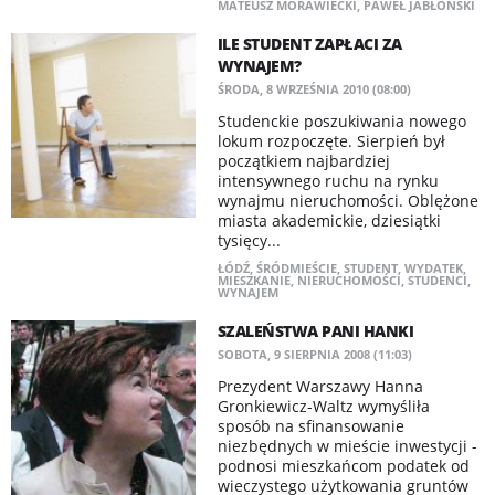
MATEUSZ MORAWIECKI
,
PAWEŁ JABŁOŃSKI
ILE STUDENT ZAPŁACI ZA
WYNAJEM?
ŚRODA, 8 WRZEŚNIA 2010 (08:00)
Studenckie poszukiwania nowego
lokum rozpoczęte. Sierpień był
początkiem najbardziej
intensywnego ruchu na rynku
wynajmu nieruchomości. Oblężone
miasta akademickie, dziesiątki
tysięcy...
ŁÓDŹ
,
ŚRÓDMIEŚCIE
,
STUDENT
,
WYDATEK
,
MIESZKANIE
,
NIERUCHOMOŚCI
,
STUDENCI
,
WYNAJEM
SZALEŃSTWA PANI HANKI
SOBOTA, 9 SIERPNIA 2008 (11:03)
Prezydent Warszawy Hanna
Gronkiewicz-Waltz wymyśliła
sposób na sfinansowanie
niezbędnych w mieście inwestycji -
podnosi mieszkańcom podatek od
wieczystego użytkowania gruntów