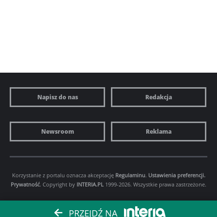
Napisz do nas
Redakcja
Newsroom
Reklama
Korzystanie z portalu oznacza akceptację
Regulaminu
.
Ustawienia preferencji.
Prywatność
. Copyright by
INTERIA.PL
1999-2026. Wszystkie prawa zastrzeżone.
PRZEJDŹ NA