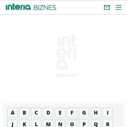
A
B
C
D
E
F
G
H
I
J
K
L
M
N
O
P
Q
R