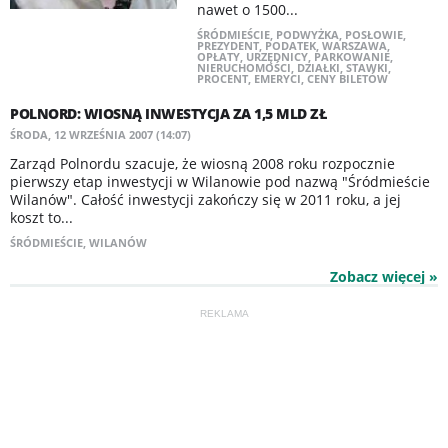
nawet o 1500...
ŚRÓDMIEŚCIE
,
PODWYŻKA
,
POSŁOWIE
,
PREZYDENT
,
PODATEK
,
WARSZAWA
,
OPŁATY
,
URZĘDNICY
,
PARKOWANIE
,
NIERUCHOMOŚCI
,
DZIAŁKI
,
STAWKI
,
PROCENT
,
EMERYCI
,
CENY BILETÓW
POLNORD: WIOSNĄ INWESTYCJA ZA 1,5 MLD ZŁ
ŚRODA, 12 WRZEŚNIA 2007 (14:07)
Zarząd Polnordu szacuje, że wiosną 2008 roku rozpocznie
pierwszy etap inwestycji w Wilanowie pod nazwą "Śródmieście
Wilanów". Całość inwestycji zakończy się w 2011 roku, a jej
koszt to...
ŚRÓDMIEŚCIE
,
WILANÓW
Zobacz więcej »
REKLAMA