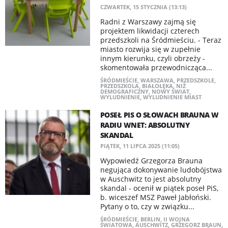
CZWARTEK, 15 STYCZNIA (13:13)
Radni z Warszawy zajmą się
projektem likwidacji czterech
przedszkoli na Śródmieściu. - Teraz
miasto rozwija się w zupełnie
innym kierunku, czyli obrzeży -
skomentowała przewodnicząca...
ŚRÓDMIEŚCIE
,
WARSZAWA
,
PRZEDSZKOLE
,
PRZEDSZKOLA
,
BIAŁOŁĘKA
,
NIŻ
DEMOGRAFICZNY
,
NOWY ŚWIAT
,
WYLUDNIENIE
,
WYLUDNIENIE MIAST
POSEŁ PIS O SŁOWACH BRAUNA W
RADIU WNET: ABSOLUTNY
SKANDAL
PIĄTEK, 11 LIPCA 2025 (11:05)
Wypowiedź Grzegorza Brauna
negująca dokonywanie ludobójstwa
w Auschwitz to jest absolutny
skandal - ocenił w piątek poseł PiS,
b. wiceszef MSZ Paweł Jabłoński.
Pytany o to, czy w związku...
ŚRÓDMIEŚCIE
,
BERLIN
,
II WOJNA
ŚWIATOWA
,
AUSCHWITZ
,
GRZEGORZ BRAUN
,