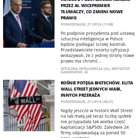
PRZEZ AI. WICEPREMIER
TŁUMACZY, CO ZMIENI NOWE
PRAWO
PONIEDZIAŁEK, 27 LIPCA (11:08)
Po podpisie prezydenta pod ustawą
sztuczna inteligencja w Polsce
będzie podlegać ścisłej kontroli.
Przedstawiciele resortu cyfryzacji
wskazywali, że z jednej strony nowe
prawo ma chronić...
SZTUCZNA INTELIGENCJA [AI]
,
KRZYSZTOF
GAWKOWSKI
,
AI
ROŚNIE POTĘGA BIGTECHÓW. ELITA
WALL STREET JEDNYCH WABI,
INNYCH PRZERAŻA
PONIEDZIAŁEK, 27 LIPCA (06:21)
Nigdy jeszcze w historii Wall Street
na tak małą jak teraz liczbę spółek
nie przypadała tak wielka część
kapitalizacji S&P500. Zaledwie 24
firmy odpowiadają za ponad 50