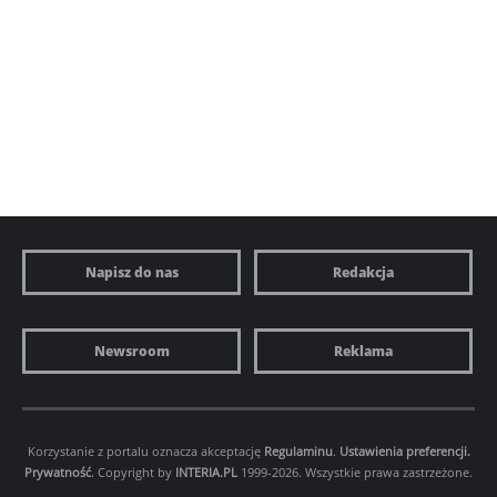
Napisz do nas
Redakcja
Newsroom
Reklama
Korzystanie z portalu oznacza akceptację
Regulaminu
.
Ustawienia preferencji.
Prywatność
. Copyright by
INTERIA.PL
1999-2026. Wszystkie prawa zastrzeżone.