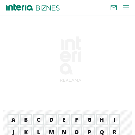
A
B
C
D
E
F
G
H
I
J
K
L
M
N
O
P
Q
R