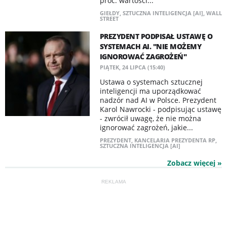
proc. wartości...
GIEŁDY
,
SZTUCZNA INTELIGENCJA [AI]
,
WALL
STREET
PREZYDENT PODPISAŁ USTAWĘ O
SYSTEMACH AI. "NIE MOŻEMY
IGNOROWAĆ ZAGROŻEŃ"
PIĄTEK, 24 LIPCA (15:40)
Ustawa o systemach sztucznej
inteligencji ma uporządkować
nadzór nad AI w Polsce. Prezydent
Karol Nawrocki - podpisując ustawę
- zwrócił uwagę, że nie można
ignorować zagrożeń, jakie...
PREZYDENT
,
KANCELARIA PREZYDENTA RP
,
SZTUCZNA INTELIGENCJA [AI]
Zobacz więcej »
REKLAMA