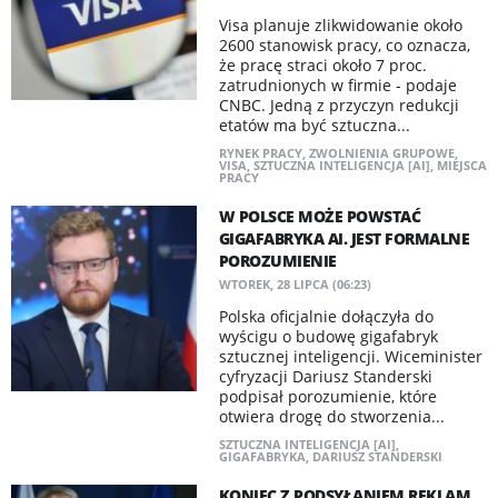
Visa planuje zlikwidowanie około
2600 stanowisk pracy, co oznacza,
że pracę straci około 7 proc.
zatrudnionych w firmie - podaje
CNBC. Jedną z przyczyn redukcji
etatów ma być sztuczna...
RYNEK PRACY
,
ZWOLNIENIA GRUPOWE
,
VISA
,
SZTUCZNA INTELIGENCJA [AI]
,
MIEJSCA
PRACY
W POLSCE MOŻE POWSTAĆ
GIGAFABRYKA AI. JEST FORMALNE
POROZUMIENIE
WTOREK, 28 LIPCA (06:23)
Polska oficjalnie dołączyła do
wyścigu o budowę gigafabryk
sztucznej inteligencji. Wiceminister
cyfryzacji Dariusz Standerski
podpisał porozumienie, które
otwiera drogę do stworzenia...
SZTUCZNA INTELIGENCJA [AI]
,
GIGAFABRYKA
,
DARIUSZ STANDERSKI
KONIEC Z PODSYŁANIEM REKLAM