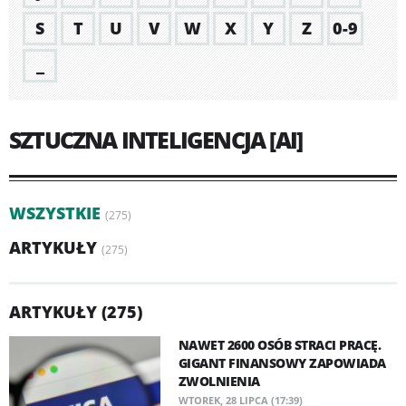
S
T
U
V
W
X
Y
Z
0-9
_
SZTUCZNA INTELIGENCJA [AI]
WSZYSTKIE
(275)
ARTYKUŁY
(275)
ARTYKUŁY (275)
NAWET 2600 OSÓB STRACI PRACĘ.
GIGANT FINANSOWY ZAPOWIADA
ZWOLNIENIA
WTOREK, 28 LIPCA (17:39)