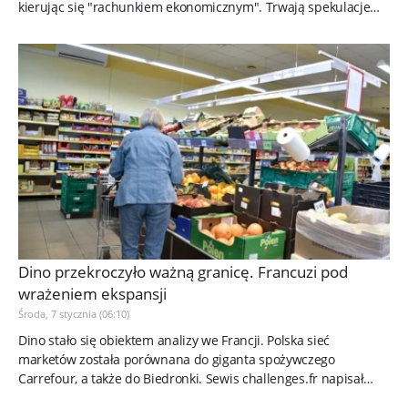
kierując się "rachunkiem ekonomicznym". Trwają spekulacje
dot....
Dino przekroczyło ważną granicę. Francuzi pod
wrażeniem ekspansji
Środa, 7 stycznia (06:10)
Dino stało się obiektem analizy we Francji. Polska sieć
marketów została porównana do giganta spożywczego
Carrefour, a także do Biedronki. Sewis challenges.fr napisał
wprost o "polskim...