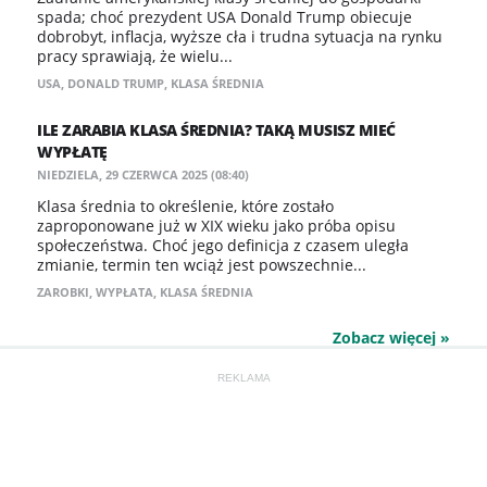
spada; choć prezydent USA Donald Trump obiecuje
dobrobyt, inflacja, wyższe cła i trudna sytuacja na rynku
pracy sprawiają, że wielu...
USA
,
DONALD TRUMP
,
KLASA ŚREDNIA
ILE ZARABIA KLASA ŚREDNIA? TAKĄ MUSISZ MIEĆ
WYPŁATĘ
NIEDZIELA, 29 CZERWCA 2025 (08:40)
Klasa średnia to określenie, które zostało
zaproponowane już w XIX wieku jako próba opisu
społeczeństwa. Choć jego definicja z czasem uległa
zmianie, termin ten wciąż jest powszechnie...
ZAROBKI
,
WYPŁATA
,
KLASA ŚREDNIA
Zobacz więcej »
REKLAMA