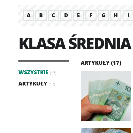
A
B
C
D
E
F
G
H
I
KLASA ŚREDNIA
ARTYKUŁY (17)
WSZYSTKIE
(17)
ARTYKUŁY
(17)