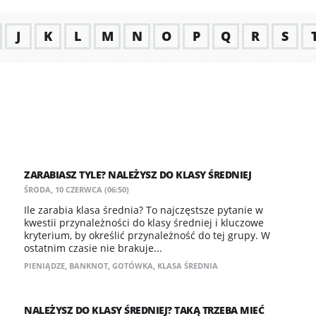
J
K
L
M
N
O
P
Q
R
S
ZARABIASZ TYLE? NALEŻYSZ DO KLASY ŚREDNIEJ
ŚRODA, 10 CZERWCA (06:50)
Ile zarabia klasa średnia? To najczęstsze pytanie w
kwestii przynależności do klasy średniej i kluczowe
kryterium, by określić przynależność do tej grupy. W
ostatnim czasie nie brakuje...
PIENIĄDZE
,
BANKNOT
,
GOTÓWKA
,
KLASA ŚREDNIA
NALEŻYSZ DO KLASY ŚREDNIEJ? TAKĄ TRZEBA MIEĆ