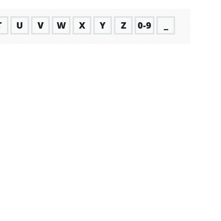
T
U
V
W
X
Y
Z
0-9
_