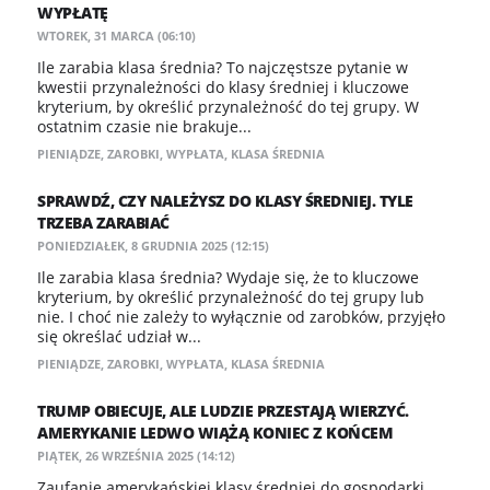
WYPŁATĘ
WTOREK, 31 MARCA (06:10)
Ile zarabia klasa średnia? To najczęstsze pytanie w
kwestii przynależności do klasy średniej i kluczowe
kryterium, by określić przynależność do tej grupy. W
ostatnim czasie nie brakuje...
PIENIĄDZE
,
ZAROBKI
,
WYPŁATA
,
KLASA ŚREDNIA
SPRAWDŹ, CZY NALEŻYSZ DO KLASY ŚREDNIEJ. TYLE
TRZEBA ZARABIAĆ
PONIEDZIAŁEK, 8 GRUDNIA 2025 (12:15)
Ile zarabia klasa średnia? Wydaje się, że to kluczowe
kryterium, by określić przynależność do tej grupy lub
nie. I choć nie zależy to wyłącznie od zarobków, przyjęło
się określać udział w...
PIENIĄDZE
,
ZAROBKI
,
WYPŁATA
,
KLASA ŚREDNIA
TRUMP OBIECUJE, ALE LUDZIE PRZESTAJĄ WIERZYĆ.
AMERYKANIE LEDWO WIĄŻĄ KONIEC Z KOŃCEM
PIĄTEK, 26 WRZEŚNIA 2025 (14:12)
Zaufanie amerykańskiej klasy średniej do gospodarki