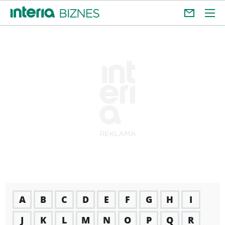
A
B
C
D
E
F
G
H
I
J
K
L
M
N
O
P
Q
R