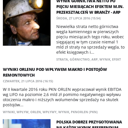
WYNIK GÓRNICTWA NETTO PO
PIĘCIU MIESIĄCACH EFEKTEM M.IN.
PRZEKSZTAŁCEŃ W BRANŻY - ARP
ŚRODA, 27 LIPCA 2016 (15:54)
Niewielka strata netto górnictwa
węgla kamiennego w pierwszych
pięciu miesiącach tego roku, wobec
sięgającej w tym czasie niemal 1
mld zł straty na sprzedaży węgla, to
efekt księgowych i...
STRATA
,
GÓRNICTWO
,
ARP
,
WYNIK
,
EFEKT
WYNIKI ORLENU POD WPŁYWEM MAKRO I POSTOJÓW
REMONTOWYCH
CZWARTEK, 21 LIPCA 2016 (16:15)
W II kwartale 2016 roku PKN ORLEN wypracował wynik EBITDA
wg LIFO na poziomie 2,6 mld zł pomimo negatywnego wpływu
otoczenia makro i niższych wolumenów sprzedaży na skutek
postojów...
WYNIKI
,
WPŁYW
,
ORLEN
,
WPŁYWY
,
WYNIK
,
PKNORLEN (PKN)
POLSKA DOBRZE PRZYGOTOWANA
NA KAŻDY WYNIK REFERENDUM