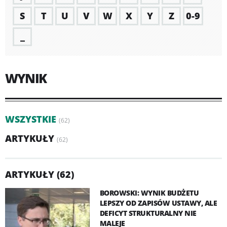
S
T
U
V
W
X
Y
Z
0-9
_
WYNIK
WSZYSTKIE
(62)
ARTYKUŁY
(62)
ARTYKUŁY (62)
BOROWSKI: WYNIK BUDŻETU
LEPSZY OD ZAPISÓW USTAWY, ALE
DEFICYT STRUKTURALNY NIE
MALEJE