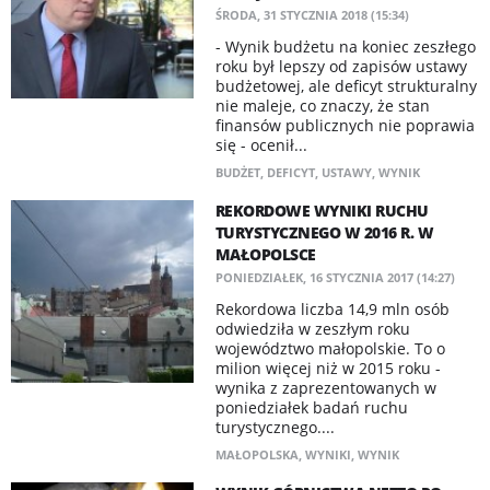
ŚRODA, 31 STYCZNIA 2018 (15:34)
- Wynik budżetu na koniec zeszłego
roku był lepszy od zapisów ustawy
budżetowej, ale deficyt strukturalny
nie maleje, co znaczy, że stan
finansów publicznych nie poprawia
się - ocenił...
BUDŻET
,
DEFICYT
,
USTAWY
,
WYNIK
REKORDOWE WYNIKI RUCHU
TURYSTYCZNEGO W 2016 R. W
MAŁOPOLSCE
PONIEDZIAŁEK, 16 STYCZNIA 2017 (14:27)
Rekordowa liczba 14,9 mln osób
odwiedziła w zeszłym roku
województwo małopolskie. To o
milion więcej niż w 2015 roku -
wynika z zaprezentowanych w
poniedziałek badań ruchu
turystycznego....
MAŁOPOLSKA
,
WYNIKI
,
WYNIK