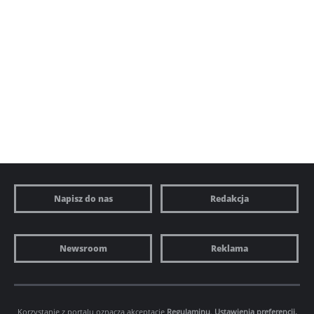
Napisz do nas
Redakcja
Newsroom
Reklama
Korzystanie z portalu oznacza akceptację
Regulaminu
.
Ustawienia preferencji.