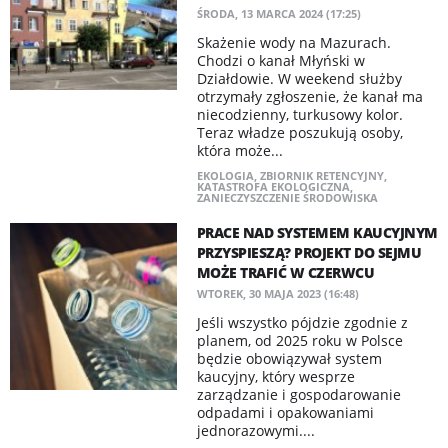
ŚRODA, 13 MARCA 2024 (17:25)
Skażenie wody na Mazurach.
Chodzi o kanał Młyński w
Działdowie. W weekend służby
otrzymały zgłoszenie, że kanał ma
niecodzienny, turkusowy kolor.
Teraz władze poszukują osoby,
która może...
EKOLOGIA
,
ZBIORNIK RETENCYJNY
,
KATASTROFA EKOLOGICZNA
,
ZANIECZYSZCZENIE ŚRODOWISKA
PRACE NAD SYSTEMEM KAUCYJNYM
PRZYSPIESZĄ? PROJEKT DO SEJMU
MOŻE TRAFIĆ W CZERWCU
WTOREK, 30 MAJA 2023 (16:48)
Jeśli wszystko pójdzie zgodnie z
planem, od 2025 roku w Polsce
będzie obowiązywał system
kaucyjny, który wesprze
zarządzanie i gospodarowanie
odpadami i opakowaniami
jednorazowymi....