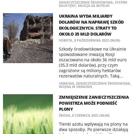
ZANIECZYSZCZENIE ŚRODOWISKA
,
SYSTEM
KAUCYJNY
,
KAUCJA ZA BUTELKI
UKRAINA WYDA MILIARDY
DOLARÓW NA NAPRAWĘ SZKÓD
EKOLOGICZNYCH. STRATY TO
OKOŁO 35 MLD DOLARÓW
SOBOTA, 8 PAŹDZIERNIKA 2022 (06:00)
Szkody środowiskowe na Ukrainie
spowodowane inwazją Rosji
oszacowano na około 36 mld euro
(35,3 mld dolarów), przy czym
zagrożone są miliony hektarów
rezerwatów naturalnych. Taką...
UKRAINA
,
ZANIECZYSZCZENIE ŚRODOWISKA
,
WOJNA W UKRAINIE
ZMNIEJSZENIE ZANIECZYSZCZENIA
POWIETRZA MOŻE PODNIEŚĆ
PLONY
ŚRODA, 8 CZERWCA 2022 (06:00)
Tlenki azotu wpływają na plony na
dwa sposoby. Po pierwsze działają