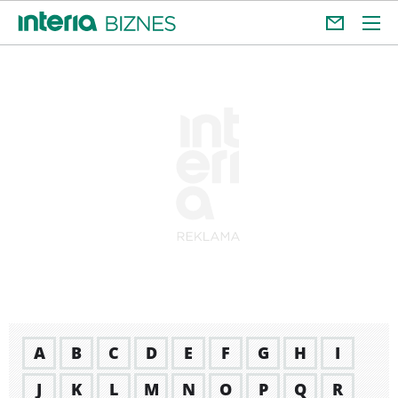
A
B
C
D
E
F
G
H
I
J
K
L
M
N
O
P
Q
R