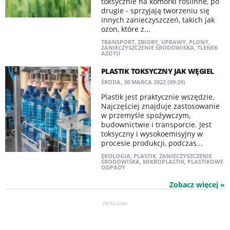
toksycznie na komórki roślinne, po
drugie - sprzyjają tworzeniu się
innych zanieczyszczeń, takich jak
ozon, które z...
TRANSPORT
,
ZBIORY
,
UPRAWY
,
PLONY
,
ZANIECZYSZCZENIE ŚRODOWISKA
,
TLENEK
AZOTU
PLASTIK TOKSYCZNY JAK WĘGIEL
ŚRODA, 30 MARCA 2022 (09:29)
Plastik jest praktycznie wszędzie.
Najczęściej znajduje zastosowanie
w przemyśle spożywczym,
budownictwie i transporcie. Jest
toksyczny i wysokoemisyjny w
procesie produkcji, podczas...
EKOLOGIA
,
PLASTIK
,
ZANIECZYSZCZENIE
ŚRODOWISKA
,
MIKROPLASTIK
,
PLASTIKOWE
ODPADY
Zobacz więcej »
REKLAMA