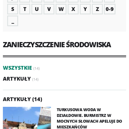
S
T
U
V
W
X
Y
Z
0-9
_
ZANIECZYSZCZENIE ŚRODOWISKA
WSZYSTKIE
(14)
ARTYKUŁY
(14)
ARTYKUŁY (14)
TURKUSOWA WODA W
DZIAŁDOWIE. BURMISTRZ W
MOCNYCH SŁOWACH APELUJE DO
MIESZKAŃCÓW