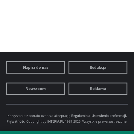
Napisz do nas
Redakcja
Newsroom
Reklama
Korzystanie z portalu oznacza akceptację
Regulaminu
.
Ustawienia preferencji.
Prywatność
. Copyright by
INTERIA.PL
1999-2026. Wszystkie prawa zastrzeżone.