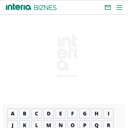
A
B
C
D
E
F
G
H
I
J
K
L
M
N
O
P
Q
R