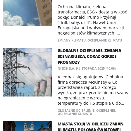
Ochrona klimatu, zielona
transformacja, ESG - dostają w kość
odkąd Donald Trump krzyknął:
"drill, baby, drill". Nawet Unia
Europejska pod wpływem narracji
negacjonistów klimatycznych i...
ZMIANY KLIMATU
,
OCIEPLANIE KLIMATU
GLOBALNE OCIEPLENIE. ZMIANA
SCENARIUSZA, CORAZ GORSZE
PROGNOZY
NIEDZIELA, 9 LISTOPADA 2025 (10:06)
A jednak się ugotujemy. Globalna
firma doradcza McKinsey & Co
przedstawiła raport, z którego
wynika, że praktycznie nie ma szans
na ograniczenie wzrostu
temperatury do 1,5 stopnia C do...
GLOBALNE OCIEPLENIE
,
OCIEPLENIE
,
OCIEPLANIE KLIMATU
MIASTA STOJĄ W OBLICZU ZMIAN
KLIMATU. POŁOWA ŚWIATOWEJ