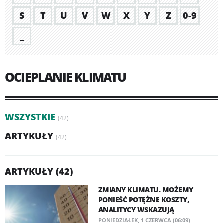
S
T
U
V
W
X
Y
Z
0-9
_
OCIEPLANIE KLIMATU
WSZYSTKIE
(42)
ARTYKUŁY
(42)
ARTYKUŁY (42)
ZMIANY KLIMATU. MOŻEMY
PONIEŚĆ POTĘŻNE KOSZTY,
ANALITYCY WSKAZUJĄ
PONIEDZIAŁEK, 1 CZERWCA (06:09)