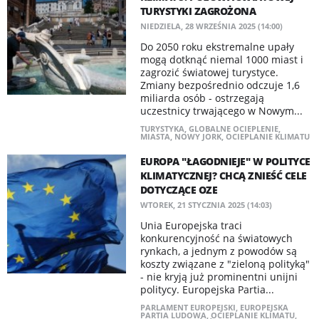
TURYSTYKI ZAGROŻONA
NIEDZIELA, 28 WRZEŚNIA 2025 (14:00)
Do 2050 roku ekstremalne upały
mogą dotknąć niemal 1000 miast i
zagrozić światowej turystyce.
Zmiany bezpośrednio odczuje 1,6
miliarda osób - ostrzegają
uczestnicy trwającego w Nowym...
TURYSTYKA
,
GLOBALNE OCIEPLENIE
,
MIASTA
,
NOWY JORK
,
OCIEPLANIE KLIMATU
EUROPA "ŁAGODNIEJE" W POLITYCE
KLIMATYCZNEJ? CHCĄ ZNIEŚĆ CELE
DOTYCZĄCE OZE
WTOREK, 21 STYCZNIA 2025 (14:03)
Unia Europejska traci
konkurencyjność na światowych
rynkach, a jednym z powodów są
koszty związane z "zieloną polityką"
- nie kryją już prominentni unijni
politycy. Europejska Partia...
PARLAMENT EUROPEJSKI
,
EUROPEJSKA
PARTIA LUDOWA
,
OCIEPLANIE KLIMATU
,