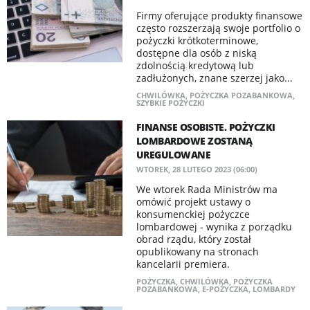
Firmy oferujące produkty finansowe
często rozszerzają swoje portfolio o
pożyczki krótkoterminowe,
dostępne dla osób z niską
zdolnością kredytową lub
zadłużonych, znane szerzej jako...
CHWILÓWKA
,
POŻYCZKA POZABANKOWA
,
SZYBKIE POŻYCZKI
FINANSE OSOBISTE. POŻYCZKI
LOMBARDOWE ZOSTANĄ
UREGULOWANE
WTOREK, 28 LUTEGO 2023 (06:00)
We wtorek Rada Ministrów ma
omówić projekt ustawy o
konsumenckiej pożyczce
lombardowej - wynika z porządku
obrad rządu, który został
opublikowany na stronach
kancelarii premiera.
POŻYCZKA
,
CHWILÓWKA
,
POŻYCZKA
POZABANKOWA
,
E-POŻYCZKA
,
LOMBARDY