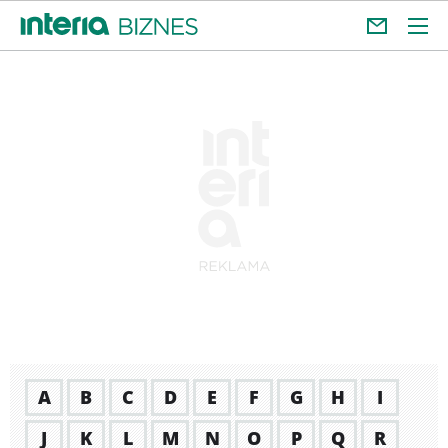
A
B
C
D
E
F
G
H
I
J
K
L
M
N
O
P
Q
R