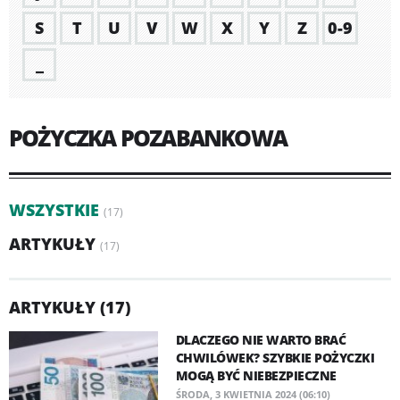
S
T
U
V
W
X
Y
Z
0-9
_
POŻYCZKA POZABANKOWA
WSZYSTKIE
(17)
ARTYKUŁY
(17)
ARTYKUŁY (17)
DLACZEGO NIE WARTO BRAĆ
CHWILÓWEK? SZYBKIE POŻYCZKI
MOGĄ BYĆ NIEBEZPIECZNE
ŚRODA, 3 KWIETNIA 2024 (06:10)