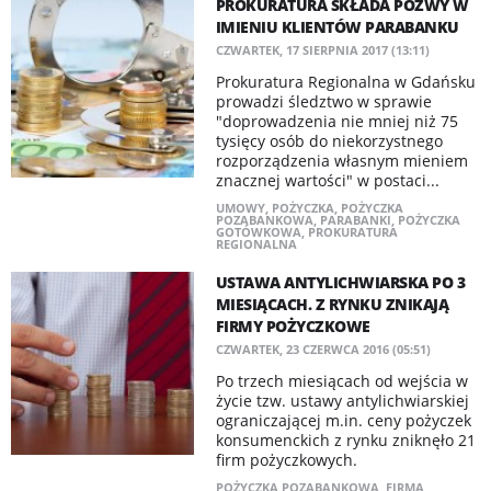
PROKURATURA SKŁADA POZWY W
IMIENIU KLIENTÓW PARABANKU
CZWARTEK, 17 SIERPNIA 2017 (13:11)
Prokuratura Regionalna w Gdańsku
prowadzi śledztwo w sprawie
"doprowadzenia nie mniej niż 75
tysięcy osób do niekorzystnego
rozporządzenia własnym mieniem
znacznej wartości" w postaci...
UMOWY
,
POŻYCZKA
,
POŻYCZKA
POZABANKOWA
,
PARABANKI
,
POŻYCZKA
GOTÓWKOWA
,
PROKURATURA
REGIONALNA
USTAWA ANTYLICHWIARSKA PO 3
MIESIĄCACH. Z RYNKU ZNIKAJĄ
FIRMY POŻYCZKOWE
CZWARTEK, 23 CZERWCA 2016 (05:51)
Po trzech miesiącach od wejścia w
życie tzw. ustawy antylichwiarskiej
ograniczającej m.in. ceny pożyczek
konsumenckich z rynku zniknęło 21
firm pożyczkowych.
POŻYCZKA POZABANKOWA
,
FIRMA