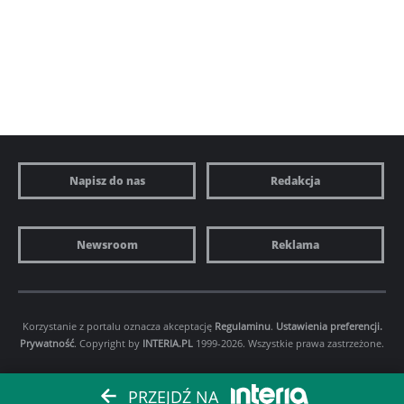
Napisz do nas
Redakcja
Newsroom
Reklama
Korzystanie z portalu oznacza akceptację
Regulaminu
.
Ustawienia preferencji.
Prywatność
. Copyright by
INTERIA.PL
1999-2026. Wszystkie prawa zastrzeżone.
PRZEJDŹ NA