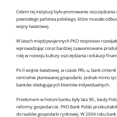
Celem tej instytucji było promowanie oszczędzania
powstałego państwa polskiego, które musiało odbud
wojny światowej.
W latach międzywojennych PKO stopniowo rozwijało s
wprowadzając coraz bardziej zaawansowane produk
rolę w rozwoju kultury oszczędzania i edukacji fin
Po II wojnie światowej, w czasie PRL-u, bank zmienił 
centralnie planowanej gospodarki. Jednak mimo tyc
banków obsługujących klientów indywidualnych.
Przełomem w historii banku były lata 90., kiedy Pol
reformy gospodarcze. PKO Bank Polski przekształci
do realiów gospodarki rynkowej. W 2004 roku bank