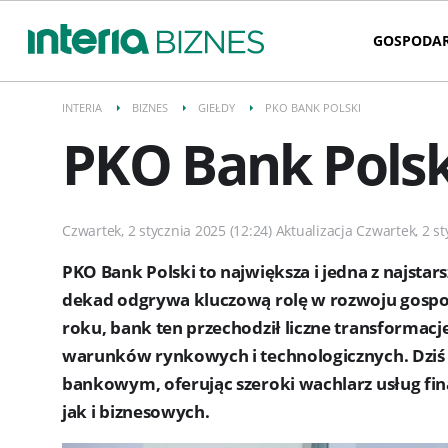
GOSPODA
INTERIA
BIZNES
GIEŁDY
PKO BANK POLSKI
PKO Bank Polsk
Czwartek, 2 stycznia 2025 (12:24) Aktualizacja Czwartek, 2 st
PKO Bank Polski to największa i jedna z najstar
dekad odgrywa kluczową rolę w rozwoju gosp
roku, bank ten przechodził liczne transformacj
warunków rynkowych i technologicznych. Dziś 
bankowym, oferując szeroki wachlarz usług fi
jak i biznesowych.