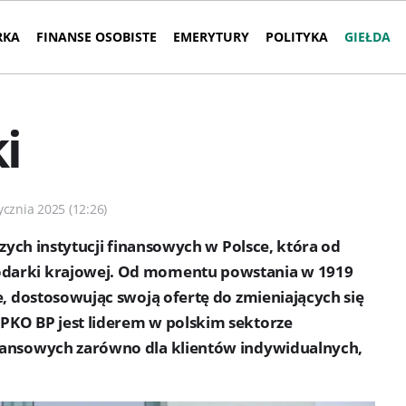
RKA
FINANSE OSOBISTE
EMERYTURY
POLITYKA
GIEŁDA
i
ycznia 2025 (12:26)
szych instytucji finansowych w Polsce, która od
odarki krajowej. Od momentu powstania w 1919
e, dostosowując swoją ofertę do zmieniających się
PKO BP jest liderem w polskim sektorze
nansowych zarówno dla klientów indywidualnych,