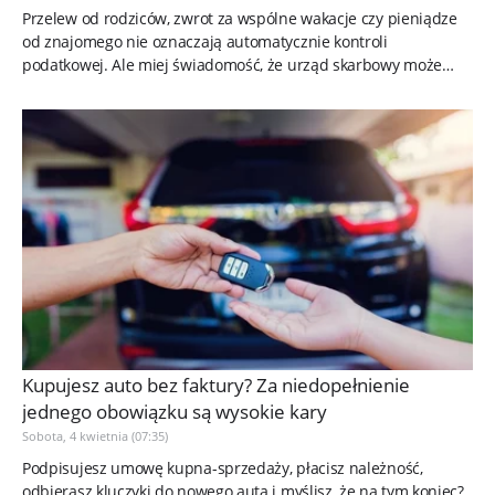
Przelew od rodziców, zwrot za wspólne wakacje czy pieniądze
od znajomego nie oznaczają automatycznie kontroli
podatkowej. Ale miej świadomość, że urząd skarbowy może
zainteresować się...
Kupujesz auto bez faktury? Za niedopełnienie
jednego obowiązku są wysokie kary
Sobota, 4 kwietnia (07:35)
Podpisujesz umowę kupna-sprzedaży, płacisz należność,
odbierasz kluczyki do nowego auta i myślisz, że na tym koniec?