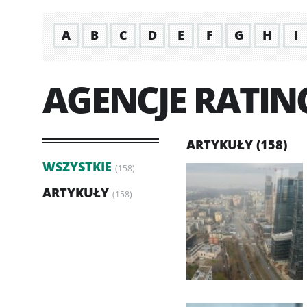
A
B
C
D
E
F
G
H
I
AGENCJE RATI
ARTYKUŁY (158)
WSZYSTKIE
(158)
ARTYKUŁY
(158)