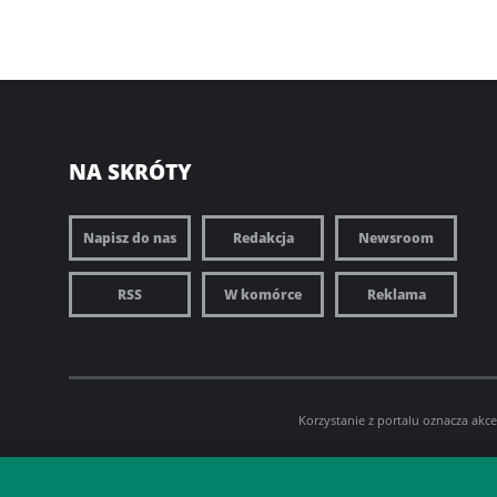
NA SKRÓTY
Napisz do nas
Redakcja
Newsroom
RSS
W komórce
Reklama
Korzystanie z portalu oznacza akc