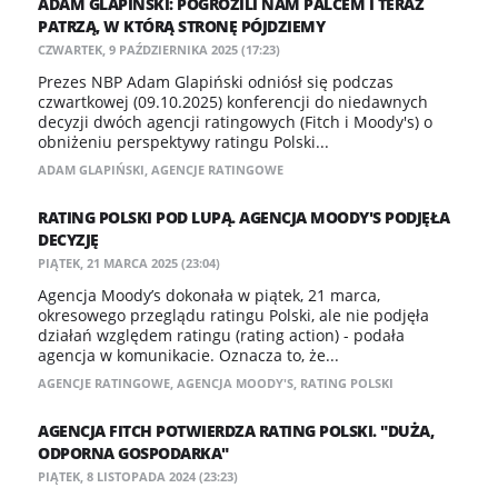
ADAM GLAPIŃSKI: POGROZILI NAM PALCEM I TERAZ
PATRZĄ, W KTÓRĄ STRONĘ PÓJDZIEMY
CZWARTEK, 9 PAŹDZIERNIKA 2025 (17:23)
Prezes NBP Adam Glapiński odniósł się podczas
czwartkowej (09.10.2025) konferencji do niedawnych
decyzji dwóch agencji ratingowych (Fitch i Moody's) o
obniżeniu perspektywy ratingu Polski...
ADAM GLAPIŃSKI
,
AGENCJE RATINGOWE
RATING POLSKI POD LUPĄ. AGENCJA MOODY'S PODJĘŁA
DECYZJĘ
PIĄTEK, 21 MARCA 2025 (23:04)
Agencja Moody’s dokonała w piątek, 21 marca,
okresowego przeglądu ratingu Polski, ale nie podjęła
działań względem ratingu (rating action) - podała
agencja w komunikacie. Oznacza to, że...
AGENCJE RATINGOWE
,
AGENCJA MOODY'S
,
RATING POLSKI
AGENCJA FITCH POTWIERDZA RATING POLSKI. "DUŻA,
ODPORNA GOSPODARKA"
PIĄTEK, 8 LISTOPADA 2024 (23:23)