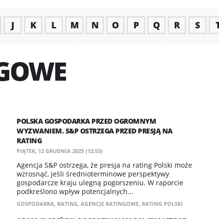
J
K
L
M
N
O
P
Q
R
S
NGOWE
POLSKA GOSPODARKA PRZED OGROMNYM
WYZWANIEM. S&P OSTRZEGA PRZED PRESJĄ NA
RATING
PIĄTEK, 12 GRUDNIA 2025 (12:53)
Agencja S&P ostrzega, że presja na rating Polski może
wzrosnąć, jeśli średnioterminowe perspektywy
gospodarcze kraju ulegną pogorszeniu. W raporcie
podkreślono wpływ potencjalnych...
GOSPODARKA
,
RATING
,
AGENCJE RATINGOWE
,
RATING POLSKI