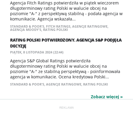
Agencja Fitch Ratings potwierdziła w piątek wieczorem
długoterminowy rating Polski w walucie obcej na
poziomie "A-" z perspektywą stabilną - podała agencja w
komunikacie. Agencja wskazała...
STANDARD & POOR'S
,
FITCH RATINGS
,
AGENCJE RATINGOWE
,
AGENCJA MOODY'S
,
RATING POLSKI
RATING POLSKI POTWIERDZONY. AGENCJA S&P PODJĘŁA
DECYZJĘ
PIĄTEK, 8 LISTOPADA 2024 (22:44)
Agencja S&P Global Ratings potwierdziła
długoterminowy rating Polski w walucie obcej na
poziomie "A-" ze stabilną perspektywą - poinformowała
agencja w komunikacie. Ocena kredytowa Polski...
STANDARD & POOR'S
,
AGENCJE RATINGOWE
,
RATING POLSKI
Zobacz więcej »
REKLAMA