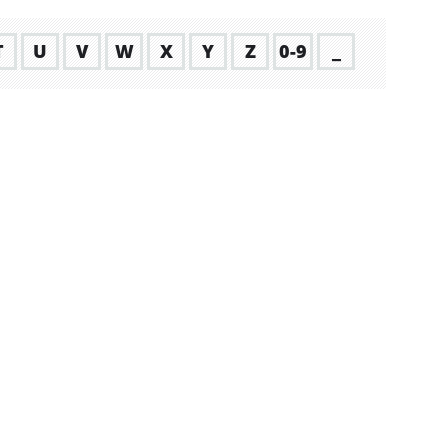
T
U
V
W
X
Y
Z
0-9
_