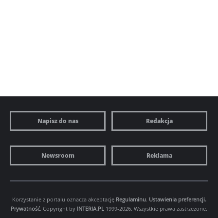
Napisz do nas
Redakcja
Newsroom
Reklama
Korzystanie z portalu oznacza akceptację
Regulaminu
.
Ustawienia preferencji.
Prywatność
. Copyright by
INTERIA.PL
1999-2026. Wszystkie prawa zastrzeżone.