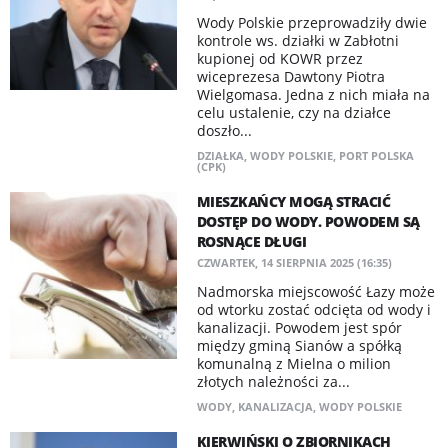
Wody Polskie przeprowadziły dwie
kontrole ws. działki w Zabłotni
kupionej od KOWR przez
wiceprezesa Dawtony Piotra
Wielgomasa. Jedna z nich miała na
celu ustalenie, czy na działce
doszło...
DZIAŁKA
,
WODY POLSKIE
,
PORT POLSKA
(CPK)
MIESZKAŃCY MOGĄ STRACIĆ
DOSTĘP DO WODY. POWODEM SĄ
ROSNĄCE DŁUGI
CZWARTEK, 14 SIERPNIA 2025 (16:35)
Nadmorska miejscowość Łazy może
od wtorku zostać odcięta od wody i
kanalizacji. Powodem jest spór
między gminą Sianów a spółką
komunalną z Mielna o milion
złotych należności za...
WODY
,
KANALIZACJA
,
WODY POLSKIE
KIERWIŃSKI O ZBIORNIKACH