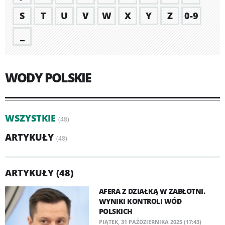
S
T
U
V
W
X
Y
Z
0-9
_
WODY POLSKIE
WSZYSTKIE
(48)
ARTYKUŁY
(48)
ARTYKUŁY (48)
AFERA Z DZIAŁKĄ W ZABŁOTNI.
WYNIKI KONTROLI WÓD
POLSKICH
PIĄTEK, 31 PAŹDZIERNIKA 2025 (17:43)