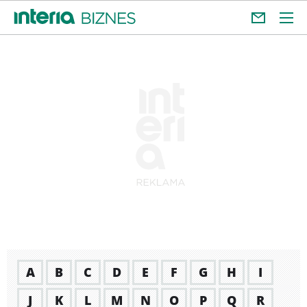
A
B
C
D
E
F
G
H
I
J
K
L
M
N
O
P
Q
R