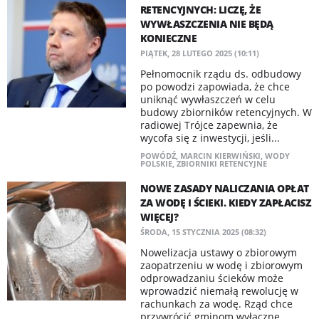
RETENCYJNYCH: LICZĘ, ŻE
WYWŁASZCZENIA NIE BĘDĄ
KONIECZNE
PIĄTEK, 28 LUTEGO 2025 (10:11)
Pełnomocnik rządu ds. odbudowy
po powodzi zapowiada, że chce
uniknąć wywłaszczeń w celu
budowy zbiorników retencyjnych. W
radiowej Trójce zapewnia, że
wycofa się z inwestycji, jeśli...
POWÓDŹ
,
MARCIN KIERWIŃSKI
,
WODY
POLSKIE
,
ZBIORNIKI RETENCYJNE
NOWE ZASADY NALICZANIA OPŁAT
ZA WODĘ I ŚCIEKI. KIEDY ZAPŁACISZ
WIĘCEJ?
ŚRODA, 15 STYCZNIA 2025 (08:32)
Nowelizacja ustawy o zbiorowym
zaopatrzeniu w wodę i zbiorowym
odprowadzaniu ścieków może
wprowadzić niemałą rewolucję w
rachunkach za wodę. Rząd chce
przywrócić gminom wyłączne...