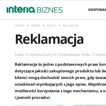
GOSPODA
INTERIA
BIZNES
GIEŁDY
REKLAMACJA
Reklamacja
Środa, 15 stycznia 2025 (13:13) Aktualizacja Środa, 15 styczn
Reklamacja to jedno z podstawowych praw kons
dotyczące jakości zakupionego produktu lub św
klienci mogą dochodzić swoich praw, gdy towar
oczekiwań wynikających z jego opisu. Współcz
możliwości korzystania z tego mechanizmu, a 
i jasność procedur.