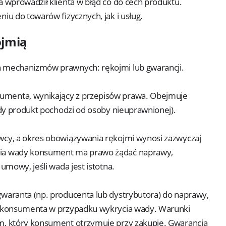
 wprowadził klienta w błąd co do cech produktu.
iu do towarów fizycznych, jak i usług.
ojmią
 mechanizmów prawnych: rękojmi lub gwarancji.
menta, wynikający z przepisów prawa. Obejmuje
gdy produkt pochodzi od osoby nieuprawnionej).
cy, a okres obowiązywania rękojmi wynosi zazwyczaj
ia wady konsument ma prawo żądać naprawy,
umowy, jeśli wada jest istotna.
waranta (np. producenta lub dystrybutora) do naprawy,
z konsumenta w przypadku wykrycia wady. Warunki
m, który konsument otrzymuje przy zakupie. Gwarancja