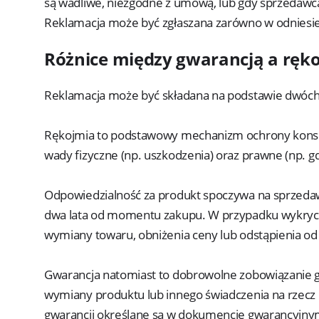
są wadliwe, niezgodne z umową, lub gdy sprzedawca
Reklamacja może być zgłaszana zarówno w odniesien
Różnice między gwarancją a ręk
Reklamacja może być składana na podstawie dwóch
Rękojmia to podstawowy mechanizm ochrony konsu
wady fizyczne (np. uszkodzenia) oraz prawne (np. 
Odpowiedzialność za produkt spoczywa na sprzedaw
dwa lata od momentu zakupu. W przypadku wykryc
wymiany towaru, obniżenia ceny lub odstąpienia od 
Gwarancja natomiast to dobrowolne zobowiązanie g
wymiany produktu lub innego świadczenia na rzec
gwarancji określane są w dokumencie gwarancyjny