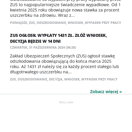
ZUS to najpopularniejsze świadczenie wypadkowe. Od 1
kwietnia 2025 roku obowiązuje nowa stawka za procent
uszczerbku na zdrowiu. Wraz z...
PIENIĄDZE
,
ZUS
,
ODSZKODOWANIE
,
WNIOSEK
,
WYPADEK PRZY PRACY
ZUS OGŁOSIŁ WYPŁATY 1431 ZŁ. ZŁÓŻ WNIOSEK,
DECYZJA BĘDZIE W 14 DNI
CZWARTEK, 31 PAŹDZIERNIKA 2024 (06:20)
Zakład Ubezpieczeń Społecznych (ZUS) ogłosił stawkę
odszkodowania obowiązującą do końca marca 2025
roku. Aż 1431 zł należy się za każdy procent stałego lub
długotrwałego uszczerbku na...
ZUS
,
ODSZKODOWANIE
,
DECYZJA
,
WNIOSEK
,
WYPADEK PRZY PRACY
Zobacz więcej »
REKLAMA