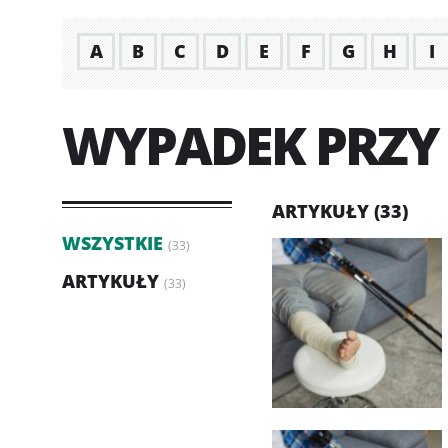
A
B
C
D
E
F
G
H
I
WYPADEK PRZY
ARTYKUŁY (33)
WSZYSTKIE
(33)
ARTYKUŁY
(33)