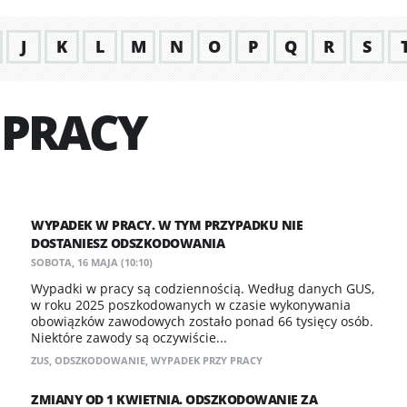
J
K
L
M
N
O
P
Q
R
S
 PRACY
WYPADEK W PRACY. W TYM PRZYPADKU NIE
DOSTANIESZ ODSZKODOWANIA
SOBOTA, 16 MAJA (10:10)
Wypadki w pracy są codziennością. Według danych GUS,
w roku 2025 poszkodowanych w czasie wykonywania
obowiązków zawodowych zostało ponad 66 tysięcy osób.
Niektóre zawody są oczywiście...
ZUS
,
ODSZKODOWANIE
,
WYPADEK PRZY PRACY
ZMIANY OD 1 KWIETNIA. ODSZKODOWANIE ZA