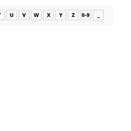
T
U
V
W
X
Y
Z
0-9
_