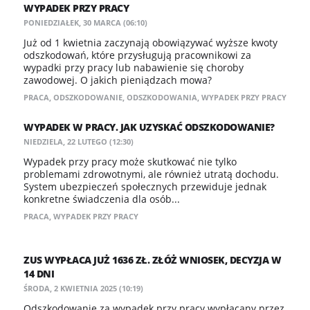
WYPADEK PRZY PRACY
PONIEDZIAŁEK, 30 MARCA (06:10)
Już od 1 kwietnia zaczynają obowiązywać wyższe kwoty
odszkodowań, które przysługują pracownikowi za
wypadki przy pracy lub nabawienie się choroby
zawodowej. O jakich pieniądzach mowa?
PRACA
,
ODSZKODOWANIE
,
ODSZKODOWANIA
,
WYPADEK PRZY PRACY
WYPADEK W PRACY. JAK UZYSKAĆ ODSZKODOWANIE?
NIEDZIELA, 22 LUTEGO (12:30)
Wypadek przy pracy może skutkować nie tylko
problemami zdrowotnymi, ale również utratą dochodu.
System ubezpieczeń społecznych przewiduje jednak
konkretne świadczenia dla osób...
PRACA
,
WYPADEK PRZY PRACY
ZUS WYPŁACA JUŻ 1636 ZŁ. ZŁÓŻ WNIOSEK, DECYZJA W
14 DNI
ŚRODA, 2 KWIETNIA 2025 (10:19)
Odszkodowanie za wypadek przy pracy wypłacany przez